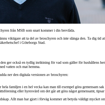
oschyren från MSB som snart kommer i din brevlåda.
u viktigare att ta del av broschyren och inte slänga den. Ta dig tid att
säkerhetschef i Göteborgs Stad.
 den ger också en tydlig inriktning för vad som gäller för hushållens 
gt med vatten och mat hemma.
dda ner den digitala versionen av broschyren:
 hela familjen i en hel vecka kan man till exempel göra gemensam sak m
ttsförening eller hyresvärd om det går att göra något gemensamt, tipsar
edskap. Allt man har gjort i förväg kommer att betyda väldigt mycket o