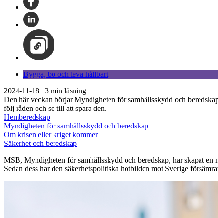
Bygga, bo och leva hållbart
2024-11-18
|
3
min läsning
Den här veckan börjar Myndigheten för samhällsskydd och beredskap ski
följ råden och se till att spara den.
Hemberedskap
Myndigheten för samhällsskydd och beredskap
Om krisen eller kriget kommer
Säkerhet och beredskap
MSB, Myndigheten för samhällsskydd och beredskap, har skapat en ny v
Sedan dess har den säkerhetspolitiska hotbilden mot Sverige försämrats