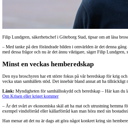
Filip Lundgren, säkerhetschef i Göteborg Stad, tipsar om att läsa br
– Med tanke på den förändrade bilden i omvärlden är det denna gång änn
med dessa frågor och nu är det ännu viktigare, säger Filip Lundgren, 
Minst en veckas hemberedskap
Den nya broschyren har ett större fokus på vår beredskap för krig och
vecka utan samhällets stöd. Det innebär bland annat att ha tillräckli
Länk:
Myndigheten för samhällsskydd och beredskap – Här kan du la
Om Krisen eller kriget kommer
– Är det svårt av ekonomiska skäl att ha mat och utrustning hemma för
exempel vindsförråd eller källarförråd kan man höra med sin bostadsrä
Han menar att det nu är dags att göra något konkret kring sin hember