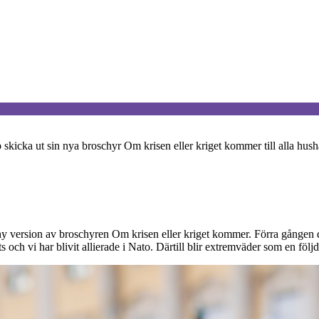
cka ut sin nya broschyr Om krisen eller kriget kommer till alla hushål
ersion av broschyren Om krisen eller kriget kommer. Förra gången den 
 och vi har blivit allierade i Nato. Därtill blir extremväder som en följ