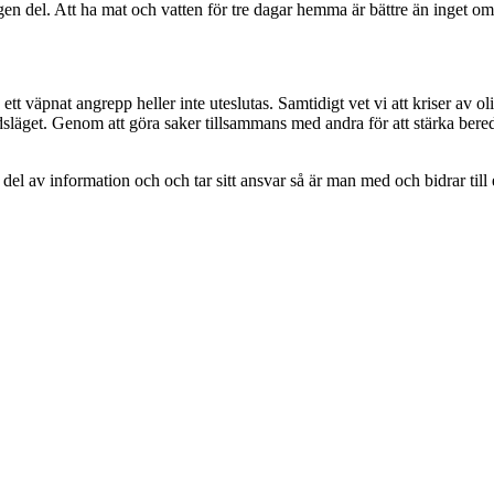
n del. Att ha mat och vatten för tre dagar hemma är bättre än inget om m
tt väpnat angrepp heller inte uteslutas. Samtidigt vet vi att kriser av 
äget. Genom att göra saker tillsammans med andra för att stärka bered
r del av information och och tar sitt ansvar så är man med och bidrar til