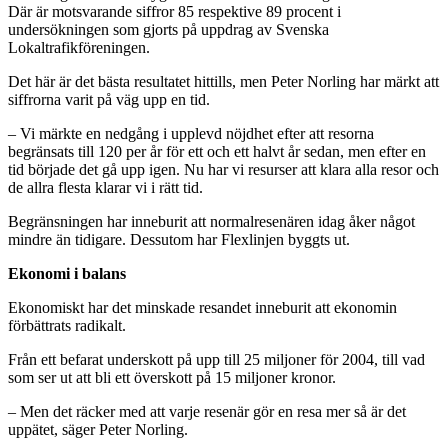
Där är motsvarande siffror 85 respektive 89 procent i
undersökningen som gjorts på uppdrag av Svenska
Lokaltrafikföreningen.
Det här är det bästa resultatet hittills, men Peter Norling har märkt att
siffrorna varit på väg upp en tid.
– Vi märkte en nedgång i upplevd nöjdhet efter att resorna
begränsats till 120 per år för ett och ett halvt år sedan, men efter en
tid började det gå upp igen. Nu har vi resurser att klara alla resor och
de allra flesta klarar vi i rätt tid.
Begränsningen har inneburit att normalresenären idag åker något
mindre än tidigare. Dessutom har Flexlinjen byggts ut.
Ekonomi i balans
Ekonomiskt har det minskade resandet inneburit att ekonomin
förbättrats radikalt.
Från ett befarat underskott på upp till 25 miljoner för 2004, till vad
som ser ut att bli ett överskott på 15 miljoner kronor.
– Men det räcker med att varje resenär gör en resa mer så är det
uppätet, säger Peter Norling.