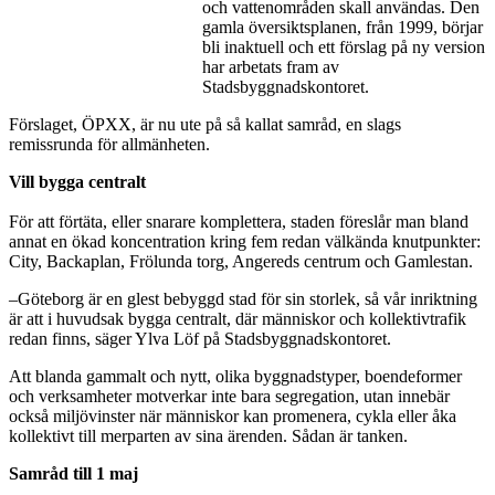
och vattenområden skall användas. Den
gamla översiktsplanen, från 1999, börjar
bli inaktuell och ett förslag på ny version
har arbetats fram av
Stadsbyggnadskontoret.
Förslaget, ÖPXX, är nu ute på så kallat samråd, en slags
remissrunda för allmänheten.
Vill bygga centralt
För att förtäta, eller snarare komplettera, staden föreslår man bland
annat en ökad koncentration kring fem redan välkända knutpunkter:
City, Backaplan, Frölunda torg, Angereds centrum och Gamlestan.
–Göteborg är en glest bebyggd stad för sin storlek, så vår inriktning
är att i huvudsak bygga centralt, där människor och kollektivtrafik
redan finns, säger Ylva Löf på Stadsbyggnadskontoret.
Att blanda gammalt och nytt, olika byggnadstyper, boendeformer
och verksamheter motverkar inte bara segregation, utan innebär
också miljövinster när människor kan promenera, cykla eller åka
kollektivt till merparten av sina ärenden. Sådan är tanken.
Samråd till 1 maj