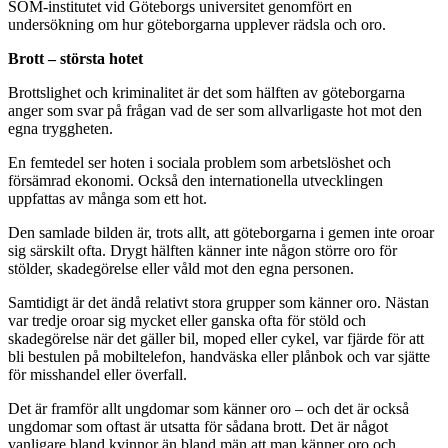
SOM-institutet vid Göteborgs universitet genomfört en
undersökning om hur göteborgarna upplever rädsla och oro.
Brott – största hotet
Brottslighet och kriminalitet är det som hälften av göteborgarna
anger som svar på frågan vad de ser som allvarligaste hot mot den
egna tryggheten.
En femtedel ser hoten i sociala problem som arbetslöshet och
försämrad ekonomi. Också den internationella utvecklingen
uppfattas av många som ett hot.
Den samlade bilden är, trots allt, att göteborgarna i gemen inte oroar
sig särskilt ofta. Drygt hälften känner inte någon större oro för
stölder, skadegörelse eller våld mot den egna personen.
Samtidigt är det ändå relativt stora grupper som känner oro. Nästan
var tredje oroar sig mycket eller ganska ofta för stöld och
skadegörelse när det gäller bil, moped eller cykel, var fjärde för att
bli bestulen på mobiltelefon, handväska eller plånbok och var sjätte
för misshandel eller överfall.
Det är framför allt ungdomar som känner oro – och det är också
ungdomar som oftast är utsatta för sådana brott. Det är något
vanligare bland kvinnor än bland män att man känner oro och