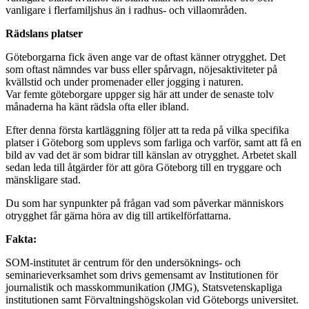
vanligare i flerfamiljshus än i radhus- och villaområden.
Rädslans platser
Göteborgarna fick även ange var de oftast känner otrygghet. Det
som oftast nämndes var buss eller spårvagn, nöjesaktiviteter på
kvällstid och under promenader eller jogging i naturen.
Var femte göteborgare uppger sig här att under de senaste tolv
månaderna ha känt rädsla ofta eller ibland.
Efter denna första kartläggning följer att ta reda på vilka specifika
platser i Göteborg som upplevs som farliga och varför, samt att få en
bild av vad det är som bidrar till känslan av otrygghet. Arbetet skall
sedan leda till åtgärder för att göra Göteborg till en tryggare och
mänskligare stad.
Du som har synpunkter på frågan vad som påverkar människors
otrygghet får gärna höra av dig till artikelförfattarna.
Fakta:
SOM-institutet är centrum för den undersöknings- och
seminarieverksamhet som drivs gemensamt av Institutionen för
journalistik och masskommunikation (JMG), Statsvetenskapliga
institutionen samt Förvaltningshögskolan vid Göteborgs universitet.