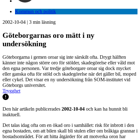
Kommun och politik
2002-10-04
|
3
min läsning
Göteborgarnas oro mätt i ny
undersökning
Göteborgarna i gemen oroar sig inte särskilt ofta. Drygt hälften
känner inte någon större oro för stölder, skadegörelse eller våld mot
den egna personen. Var tredje göteborgare oroar sig dock mycket
eller ganska ofta för stöld och skadegörelse när det gäller bil, moped
eller cykel. Det visar en ny undersökning från SOM-institutet vid
Göteborgs universitet.
Trygghet
Den här artikeln publicerades
2002-10-04
och kan ha hunnit bli
inaktuell.
Det talas idag ofta om en ökad oro i samhället: risk för inbrott i den
egna bostaden, om att bilen skall bli stulen eller om bråkiga grannar i
bostadsområdet. För att hitta åtgärder för att motverka oron har