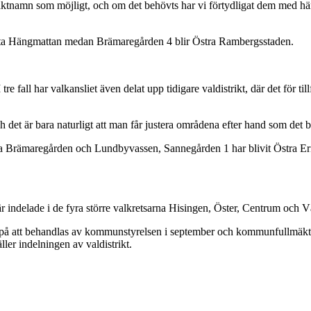
aktnamn som möjligt, och om det behövts har vi förtydligat dem med hä
 heta Hängmattan medan Brämaregården 4 blir Östra Rambergsstaden.
re fall har valkansliet även delat upp tidigare valdistrikt, där det för 
ch det är bara naturligt att man får justera områdena efter hand som de
Östra Brämaregården och Lundbyvassen, Sannegården 1 har blivit Östra 
 är indelade i de fyra större valkretsarna Hisingen, Öster, Centrum och V
på att behandlas av kommunstyrelsen i september och kommunfullmäktig
äller indelningen av valdistrikt.