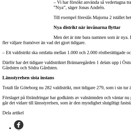
– Vi har försökt använda så vedertagna tr
”Nya”, säger Jonas Andrén.
Till exempel föreslås Majorna 2 istället
Nya distrikt när invånarna flyttar
Men det är inte bara namnen som är nya. I t
fler väljare framöver än vad det gjort tidigare.
– Ett valdistrikt ska omfatta mellan 1.000 och 2.000 röstberättigade o
Därför har det tidigare valdistriktet Brämaregården 1 delats upp i 
Gårdsten och Södra Gårdsten.
Länsstyrelsen sista instans
Totalt får Göteborg nu 282 valdistrikt, mot tidigare 279, som i sin tur
Förslaget på förändringar har godkänts av valnämnden och väntar nu 
går det vidare till länsstyrelsen, som är den myndighet slutgiltigt fastst
Dela artikel