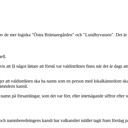
 av de mer logiska "Östra Brämaregården" och "Lundbyvassen". Det är
ell.
 få något lättare att förstå var valdistrikten finns när det är dags att 
 att valdistrikten ska ha namn som en person med lokalkännedom ska k
nämndens kansli.
 namn på församlingar, som det var förr, eller intetsägande siffror efte
 namnberedningens kansli har valkansliet istället tagit fram förslag p