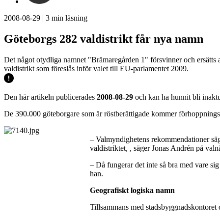
2008-08-29
|
3
min läsning
Göteborgs 282 valdistrikt får nya namn
Det något otydliga namnet "Brämaregården 1" försvinner och ersätts
valdistrikt som föreslås inför valet till EU-parlamentet 2009.
Den här artikeln publicerades
2008-08-29
och kan ha hunnit bli inaktu
De 390.000 göteborgare som är röstberättigade kommer förhoppningsvis att
– Valmyndighetens rekommendationer säger
valdistriktet, , säger Jonas Andrén på val
– Då fungerar det inte så bra med vare sig
han.
Geografiskt logiska namn
Tillsammans med stadsbyggnadskontoret och