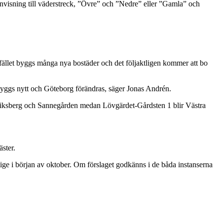
nvisning till väderstreck, ”Övre” och ”Nedre” eller ”Gamla” och
tillfället byggs många nya bostäder och det följaktligen kommer att bo
t byggs nytt och Göteborg förändras, säger Jonas Andrén.
Eriksberg och Sannegården medan Lövgärdet-Gårdsten 1 blir Västra
äster.
e i början av oktober. Om förslaget godkänns i de båda instanserna