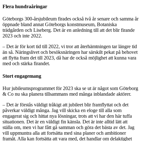
Flera hundraåringar
Göteborgs 300-årsjubileum firades också två år senare och samma år
öppnade bland annat Göteborgs konstmuseum, Botaniska
trädgården och Liseberg. Det är en anledning till att det blir firande
2023 och inte 2022.
– Det är för kort tid till 2022, vi tror att återhämtningen tar längre tid
än så. Näringslivet och besöksnäringen har särskilt pekat på behovet
att flytta fram det till 2023, då har de också möjlighet att kunna vara
med och stärka firandet.
Stort engagemang
Hur jubileumsprogrammet för 2023 ska se ut är något som Göteborg
& Co nu ska planera tillsammans med många inblandade aktörer.
– Det är förstås väldigt tråkigt att jubileet blir framflyttat och det
påverkar väldigt många. Jag vill skicka en eloge till alla som
engagerat sig och hittat nya lösningar, trots att vi har den här tuffa
situationen. Det är en väldigt fin känsla. Det är inte alltid lätt att
ställa om, men vi har fått gå samman och göra det bästa av det. Jag
vill uppmuntra alla att fortsätta med sina planer och ambitioner
framåt. Alla kan fortsätta att vara med, det handlar om delaktighet