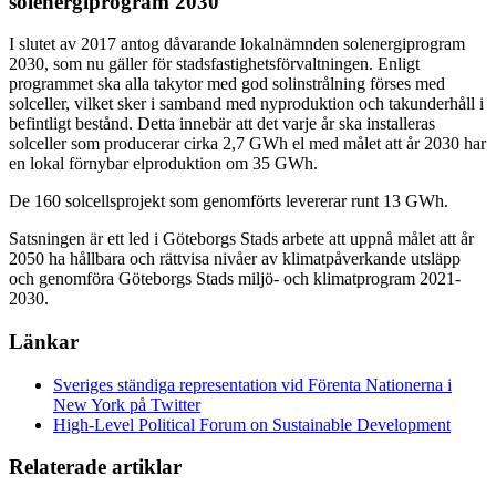
solenergiprogram 2030
I slutet av 2017 antog dåvarande lokalnämnden solenergiprogram
2030, som nu gäller för stadsfastighetsförvaltningen. Enligt
programmet ska alla takytor med god solinstrålning förses med
solceller, vilket sker i samband med nyproduktion och takunderhåll i
befintligt bestånd. Detta innebär att det varje år ska installeras
solceller som producerar cirka 2,7 GWh el med målet att år 2030 har
en lokal förnybar elproduktion om 35 GWh.
De 160 solcellsprojekt som genomförts levererar runt 13 GWh.
Satsningen är ett led i Göteborgs Stads arbete att uppnå målet att år
2050 ha hållbara och rättvisa nivåer av klimatpåverkande utsläpp
och genomföra Göteborgs Stads miljö- och klimatprogram 2021-
2030.
Länkar
Sveriges ständiga representation vid Förenta Nationerna i
New York på Twitter
High-Level Political Forum on Sustainable Development
Relaterade artiklar