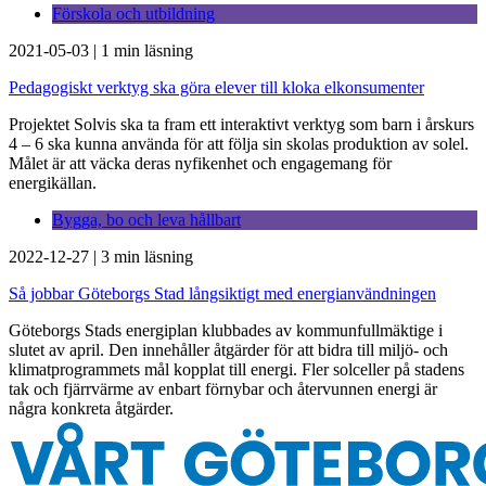
Förskola och utbildning
2021-05-03
|
1 min läsning
Pedagogiskt verktyg ska göra elever till kloka elkonsumenter
Projektet Solvis ska ta fram ett interaktivt verktyg som barn i årskurs
4 – 6 ska kunna använda för att följa sin skolas produktion av solel.
Målet är att väcka deras nyfikenhet och engagemang för
energikällan.
Bygga, bo och leva hållbart
2022-12-27
|
3 min läsning
Så jobbar Göteborgs Stad långsiktigt med energianvändningen
Göteborgs Stads energiplan klubbades av kommunfullmäktige i
slutet av april. Den innehåller åtgärder för att bidra till miljö- och
klimatprogrammets mål kopplat till energi. Fler solceller på stadens
tak och fjärrvärme av enbart förnybar och återvunnen energi är
några konkreta åtgärder.