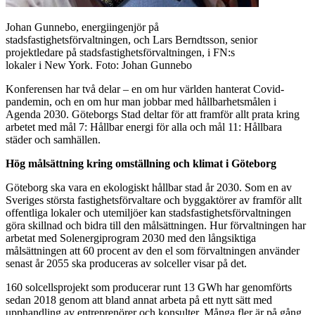
Johan Gunnebo, energiingenjör på
stadsfastighetsförvaltningen, och Lars Berndtsson, senior
projektledare på stadsfastighetsförvaltningen, i FN:s
lokaler i New York. Foto: Johan Gunnebo
Konferensen har två delar – en om hur världen hanterat Covid-
pandemin, och en om hur man jobbar med hållbarhetsmålen i
Agenda 2030. Göteborgs Stad deltar för att framför allt prata kring
arbetet med mål 7: Hållbar energi för alla och mål 11: Hållbara
städer och samhällen.
Hög målsättning kring omställning och klimat i Göteborg
Göteborg ska vara en ekologiskt hållbar stad år 2030. Som en av
Sveriges största fastighetsförvaltare och byggaktörer av framför allt
offentliga lokaler och utemiljöer kan stadsfastighetsförvaltningen
göra skillnad och bidra till den målsättningen. Hur förvaltningen har
arbetat med Solenergiprogram 2030 med den långsiktiga
målsättningen att 60 procent av den el som förvaltningen använder
senast år 2055 ska produceras av solceller visar på det.
160 solcellsprojekt som producerar runt 13 GWh har genomförts
sedan 2018 genom att bland annat arbeta på ett nytt sätt med
upphandling av entreprenörer och konsulter. Många fler är på gång.