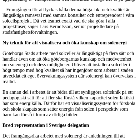
– Framgången för att lyckas hålla denna höga takt och kvalitet är
långsiktiga ramavtal med samma konsulter och entreprenörer i våra
solcellsprojekt. Då vet teamet exakt vad de ska göra i alla
projektfaser, säger Lars Berndtsson, senior projektledare på
stadsfastighetsförvaltningen.
Ny teknik för att visualisera och öka kunskap om solenergi
Göteborgs Stads arbete med solceller är långsiktigt på flera sätt och
handlar även om att öka göteborgarnas kunskap och medvetenhet
om solenergi och dess möjligheter. Utöver att installera solceller i
högt tempo med hög kvalitet så har ingenjörer som arbetar i staden
utvecklat ett eget övervakningssystem där solenergi kan övervakas i
realtid.
En annan del i arbetet är att bidra till att synliggöra solteknik på ett
pedagogiskt sätt för att fler ska förstå vilken kapacitet solen faktiskt
har som energikälla. Därför har ett visualiseringssystem för förskola
och skola skapats som sätter energin från solen i perspektiv som
barn kan förstå i form av rörliga bilder.
Bred representation i Sveriges delegation
Det framgångsrika arbetet med solenergi är anledningen till att