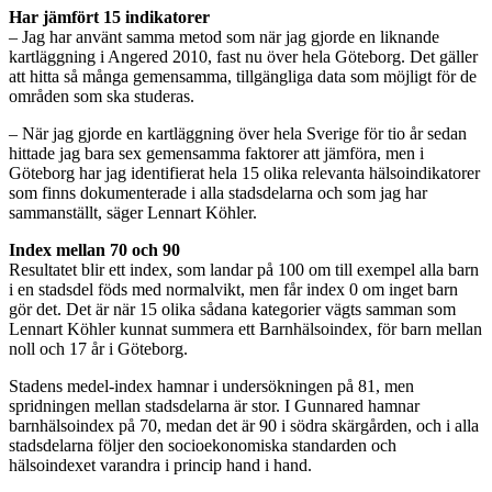
Har jämfört 15 indikatorer
– Jag har använt samma metod som när jag gjorde en liknande
kartläggning i Angered 2010, fast nu över hela Göteborg. Det gäller
att hitta så många gemensamma, tillgängliga data som möjligt för de
områden som ska studeras.
– När jag gjorde en kartläggning över hela Sverige för tio år sedan
hittade jag bara sex gemensamma faktorer att jämföra, men i
Göteborg har jag identifierat hela 15 olika relevanta hälsoindikatorer
som finns dokumenterade i alla stadsdelarna och som jag har
sammanställt, säger Lennart Köhler.
Index mellan 70 och 90
Resultatet blir ett index, som landar på 100 om till exempel alla barn
i en stadsdel föds med normalvikt, men får index 0 om inget barn
gör det. Det är när 15 olika sådana kategorier vägts samman som
Lennart Köhler kunnat summera ett Barnhälsoindex, för barn mellan
noll och 17 år i Göteborg.
Stadens medel-index hamnar i undersökningen på 81, men
spridningen mellan stadsdelarna är stor. I Gunnared hamnar
barnhälsoindex på 70, medan det är 90 i södra skärgården, och i alla
stadsdelarna följer den socioekonomiska standarden och
hälsoindexet varandra i princip hand i hand.