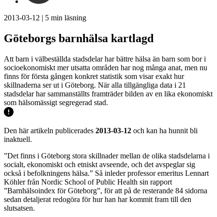
2013-03-12
|
5
min läsning
Göteborgs barnhälsa kartlagd
Att barn i välbeställda stadsdelar har bättre hälsa än barn som bor i
socioekonomiskt mer utsatta områden har nog många anat, men nu
finns för första gången konkret statistik som visar exakt hur
skillnaderna ser ut i Göteborg. När alla tillgängliga data i 21
stadsdelar har sammanställts framträder bilden av en lika ekonomiskt
som hälsomässigt segregerad stad.
Den här artikeln publicerades
2013-03-12
och kan ha hunnit bli
inaktuell.
”Det finns i Göteborg stora skillnader mellan de olika stadsdelarna i
socialt, ekonomiskt och etniskt avseende, och det avspeglar sig
också i befolkningens hälsa.” Så inleder professor emeritus Lennart
Köhler från Nordic School of Public Health sin rapport
”Barnhälsoindex för Göteborg”, för att på de resterande 84 sidorna
sedan detaljerat redogöra för hur han har kommit fram till den
slutsatsen.