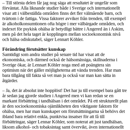
– Till största delen får jag nog säga att resultatet är ungefär som
förväntat. Alla liknande studier både i Sverige och internationellt
visar att i välbeställda områden finns det fler välmående barn, och
tvärtom i de fattiga. Vissa faktorer avviker från trenden, till exempel
är alkoholkonsumtionen ofta högre i mer välbärgade områden, och
indexet för psykisk ohälsa är betydligt bättre i Angered än i Askim,
men på det hela taget är kopplingen mellan socioekonomisk nivå
och hälsa odiskutabel, säger Lennart Köhler.
Förändring förutsätter kunskap
Samtidigt som andra studier på senare tid har visat att de
ekonomiska, och därmed också de hälsomässiga, skillnaderna i
Sverige ökar, är Lennart Köhler noga med att poängtera sin
optimism när det gäller möjligheterna att vända trenden. Har man
bara tillgång till fakta så vet man ju också var man kan sätta in
åtgärder.
– Ja, det är absolut inte hopplöst! Det har ju till exempel bara gått tre
år sedan jag gjorde studien i Angered men vi kan redan se en
markant förbättring i tandhälsan i det området. På ett strukturellt plan
är den socioekonomiska ojämlikheten den viktigaste faktorn för
ohälsa, men har man kunskaper om förutsättningarna så behövs det
ibland bara relativt enkla, punktvisa insatser för att få till
förbättringar, säger Lennar Köhler, som noterat att just tandhälsan,
liksom alkohol- och tobaksintag samt övervikt, även internationellt