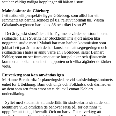
sett har väldigt tydliga kopplingar till hälsan i stort.
Malmö sämre än Göteborg
I ett nationellt perspektiv ligger Göteborg, som alltså har ett
sammantaget barnhälsoindex på 81, relativt normalt till. Västra
Götalands-regionen har index 86 och riket i stort 87.
– Det är typiskt storstäder att ha lågt medelvärde och stora interna
skillnader. Här i Sverige har Stockholm inte gjort någon lika
noggrann studie men i Malmö har man haft en kommission som
jobbat i ett par år nu och de har konstaterat att segregeringen och
skillnaderna i hälsa är ännu värre än i Göteborg, säger Lennart
Köhler, som nu ser fram emot att se hur politiker och tjänstemän
kommer att tolka materialet i rapporten och vilka åtgärder de tänker
vidta.
Ett verktyg som kan användas igen
Marianne Bernhardtz är planeringsledare vid stadsledningskontorets
enhet för Utbildning, Barn och unga och Folkhälsa, och därmed en
av dem som sett fram emot att ta del av Lennart Köhlers
undersökning.
– Syftet med studien är att underlätta för stadsdelarna så att de kan
identifiera vilka områden de behöver satsa på, för det finns ju
uppgifter att ta tag i överallt. Och nu har vi fått ett verktyg att