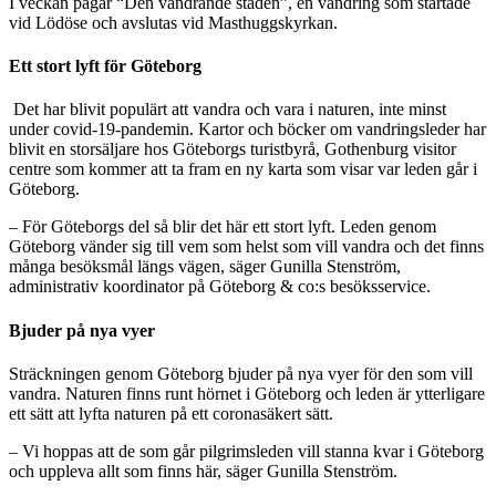
I veckan pågår “Den vandrande staden”, en vandring som startade
vid Lödöse och avslutas vid Masthuggskyrkan.
Ett stort lyft för Göteborg
Det har blivit populärt att vandra och vara i naturen, inte minst
under covid-19-pandemin. Kartor och böcker om vandringsleder har
blivit en storsäljare hos Göteborgs turistbyrå, Gothenburg visitor
centre som kommer att ta fram en ny karta som visar var leden går i
Göteborg.
– För Göteborgs del så blir det här ett stort lyft. Leden genom
Göteborg vänder sig till vem som helst som vill vandra och det finns
många besöksmål längs vägen, säger Gunilla Stenström,
administrativ koordinator på Göteborg & co:s besöksservice.
Bjuder på nya vyer
Sträckningen genom Göteborg bjuder på nya vyer för den som vill
vandra. Naturen finns runt hörnet i Göteborg och leden är ytterligare
ett sätt att lyfta naturen på ett coronasäkert sätt.
– Vi hoppas att de som går pilgrimsleden vill stanna kvar i Göteborg
och uppleva allt som finns här, säger Gunilla Stenström.