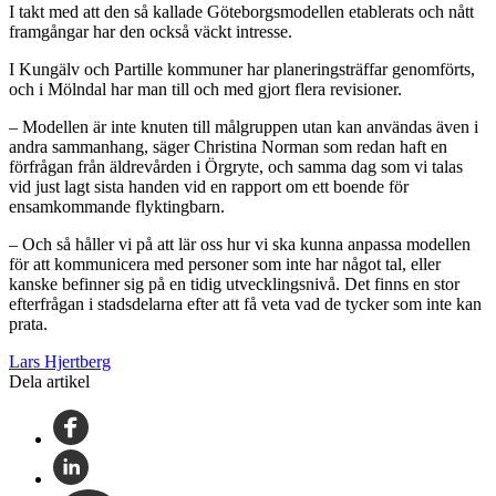
I takt med att den så kallade Göteborgsmodellen etablerats och nått
framgångar har den också väckt intresse.
I Kungälv och Partille kommuner har planeringsträffar genomförts,
och i Mölndal har man till och med gjort flera revisioner.
– Modellen är inte knuten till målgruppen utan kan användas även i
andra sammanhang, säger Christina Norman som redan haft en
förfrågan från äldrevården i Örgryte, och samma dag som vi talas
vid just lagt sista handen vid en rapport om ett boende för
ensamkommande flyktingbarn.
– Och så håller vi på att lär oss hur vi ska kunna anpassa modellen
för att kommunicera med personer som inte har något tal, eller
kanske befinner sig på en tidig utvecklingsnivå. Det finns en stor
efterfrågan i stadsdelarna efter att få veta vad de tycker som inte kan
prata.
Lars Hjertberg
Dela artikel