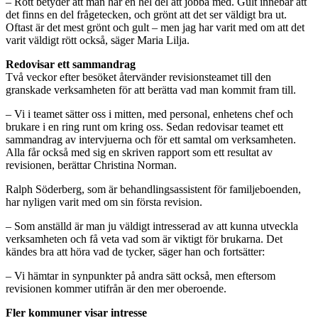
– Rött betyder att man har en hel del att jobba med. Gult innebär att
det finns en del frågetecken, och grönt att det ser väldigt bra ut.
Oftast är det mest grönt och gult – men jag har varit med om att det
varit väldigt rött också, säger Maria Lilja.
Redovisar ett sammandrag
Två veckor efter besöket återvänder revisionsteamet till den
granskade verksamheten för att berätta vad man kommit fram till.
– Vi i teamet sätter oss i mitten, med personal, enhetens chef och
brukare i en ring runt om kring oss. Sedan redovisar teamet ett
sammandrag av intervjuerna och för ett samtal om verksamheten.
Alla får också med sig en skriven rapport som ett resultat av
revisionen, berättar Christina Norman.
Ralph Söderberg, som är behandlingsassistent för familjeboenden,
har nyligen varit med om sin första revision.
– Som anställd är man ju väldigt intresserad av att kunna utveckla
verksamheten och få veta vad som är viktigt för brukarna. Det
kändes bra att höra vad de tycker, säger han och fortsätter:
– Vi hämtar in synpunkter på andra sätt också, men eftersom
revisionen kommer utifrån är den mer oberoende.
Fler kommuner visar intresse