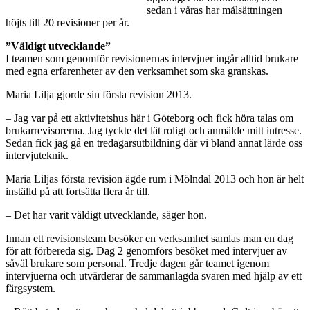
sedan i våras har målsättningen
höjts till 20 revisioner per år.
”Väldigt utvecklande”
I teamen som genomför revisionernas intervjuer ingår alltid brukare
med egna erfarenheter av den verksamhet som ska granskas.
Maria Lilja gjorde sin första revision 2013.
– Jag var på ett aktivitetshus här i Göteborg och fick höra talas om
brukarrevisorerna. Jag tyckte det lät roligt och anmälde mitt intresse.
Sedan fick jag gå en tredagarsutbildning där vi bland annat lärde oss
intervjuteknik.
Maria Liljas första revision ägde rum i Mölndal 2013 och hon är helt
inställd på att fortsätta flera år till.
– Det har varit väldigt utvecklande, säger hon.
Innan ett revisionsteam besöker en verksamhet samlas man en dag
för att förbereda sig. Dag 2 genomförs besöket med intervjuer av
såväl brukare som personal. Tredje dagen går teamet igenom
intervjuerna och utvärderar de sammanlagda svaren med hjälp av ett
färgsystem.