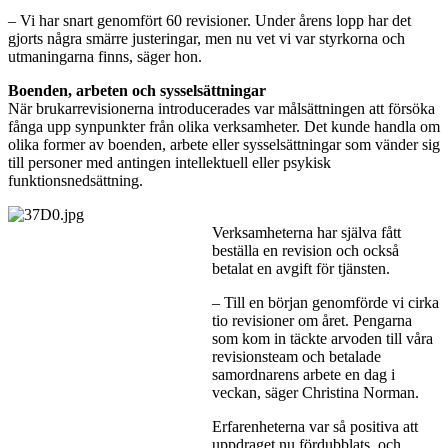
– Vi har snart genomfört 60 revisioner. Under årens lopp har det
gjorts några smärre justeringar, men nu vet vi var styrkorna och
utmaningarna finns, säger hon.
Boenden, arbeten och sysselsättningar
När brukarrevisionerna introducerades var målsättningen att försöka
fånga upp synpunkter från olika verksamheter. Det kunde handla om
olika former av boenden, arbete eller sysselsättningar som vänder sig
till personer med antingen intellektuell eller psykisk
funktionsnedsättning.
Verksamheterna har själva fått
beställa en revision och också
betalat en avgift för tjänsten.
– Till en början genomförde vi cirka
tio revisioner om året. Pengarna
som kom in täckte arvoden till våra
revisionsteam och betalade
samordnarens arbete en dag i
veckan, säger Christina Norman.
Erfarenheterna var så positiva att
uppdraget nu fördubblats, och