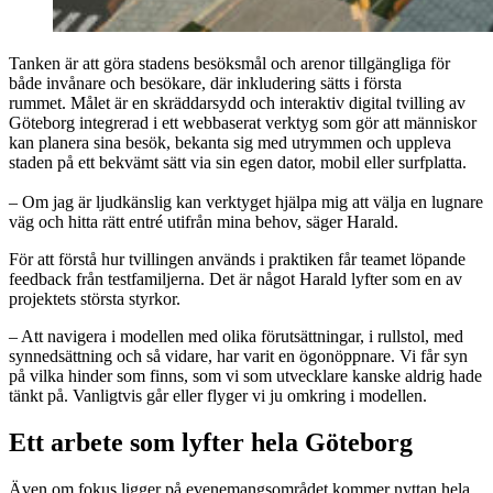
Tanken är att göra stadens besöksmål och arenor tillgängliga för
både invånare och besökare, där inkludering sätts i första
rummet. Målet är en skräddarsydd och interaktiv digital tvilling av
Göteborg integrerad i ett webbaserat verktyg som gör att människor
kan planera sina besök, bekanta sig med utrymmen och uppleva
staden på ett bekvämt sätt via sin egen dator, mobil eller surfplatta.
– Om jag är ljudkänslig kan verktyget hjälpa mig att välja en lugnare
väg och hitta rätt entré utifrån mina behov, säger Harald.
För att förstå hur tvillingen används i praktiken får teamet löpande
feedback från testfamiljerna. Det är något Harald lyfter som en av
projektets största styrkor.
– Att navigera i modellen med olika förutsättningar, i rullstol, med
synnedsättning och så vidare, har varit en ögonöppnare. Vi får syn
på vilka hinder som finns, som vi som utvecklare kanske aldrig hade
tänkt på. Vanligtvis går eller flyger vi ju omkring i modellen.
Ett arbete som lyfter hela Göteborg
Även om fokus ligger på evenemangsområdet kommer nyttan hela