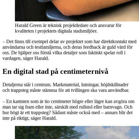
Harald Green är teknisk projektledare och ansvarar för
kvaliteten i projektets digitala stadsmiljöer.
– Det finns till exempel delar av projektet som har direktkontakt med
användarna och testfamiljerna, och deras feedback är guld värd för
oss. De hjälper oss förstå vilka detaljer som faktiskt spelar roll i
vardagen, säger Harald.
En digital stad på centimeternivå
Detaljerna står i centrum. Markmaterial, lutningar, höjdskillnader
och trappsteg måste stämma för att tvillingen ska vara användbar.
– En kantsten som är tio centimeter högre eller lägre kan avgöra om
man tar sig fram eller inte, särskilt med rullstol eller barnvagn. Och
hur högt är ett trappsteg? Sådant måste också med – annars blir det
inte på riktigt, säger Harald.