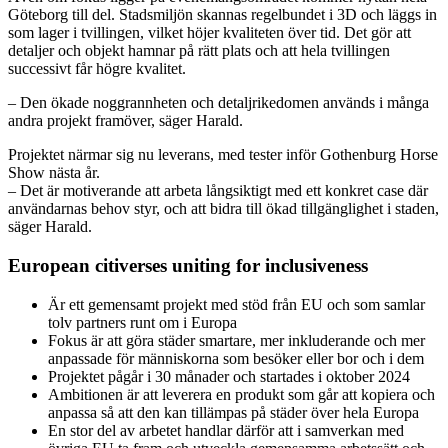
Göteborg till del. Stadsmiljön skannas regelbundet i 3D och läggs in
som lager i tvillingen, vilket höjer kvaliteten över tid. Det gör att
detaljer och objekt hamnar på rätt plats och att hela tvillingen
successivt får högre kvalitet.
– Den ökade noggrannheten och detaljrikedomen används i många
andra projekt framöver, säger Harald.
Projektet närmar sig nu leverans, med tester inför Gothenburg Horse
Show nästa år.
– Det är motiverande att arbeta långsiktigt med ett konkret case där
användarnas behov styr, och att bidra till ökad tillgänglighet i staden,
säger Harald.
European citiverses uniting for inclusiveness
Är ett gemensamt projekt med stöd från EU och som samlar
tolv partners runt om i Europa
Fokus är att göra städer smartare, mer inkluderande och mer
anpassade för människorna som besöker eller bor och i dem
Projektet pågår i 30 månader och startades i oktober 2024
Ambitionen är att leverera en produkt som går att kopiera och
anpassa så att den kan tillämpas på städer över hela Europa
En stor del av arbetet handlar därför att i samverkan med