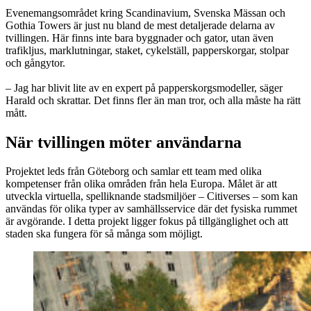
Evenemangsområdet kring Scandinavium, Svenska Mässan och
Gothia Towers är just nu bland de mest detaljerade delarna av
tvillingen. Här finns inte bara byggnader och gator, utan även
trafikljus, marklutningar, staket, cykelställ, papperskorgar, stolpar
och gångytor.
– Jag har blivit lite av en expert på papperskorgsmodeller, säger
Harald och skrattar. Det finns fler än man tror, och alla måste ha rätt
mått.
När tvillingen möter användarna
Projektet leds från Göteborg och samlar ett team med olika
kompetenser från olika områden från hela Europa. Målet är att
utveckla virtuella, spelliknande stadsmiljöer – Citiverses – som kan
användas för olika typer av samhällsservice där det fysiska rummet
är avgörande. I detta projekt ligger fokus på tillgänglighet och att
staden ska fungera för så många som möjligt.