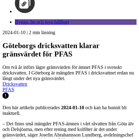
Bygga, bo och leva hållbart
2024-01-10
|
2
min läsning
Göteborgs dricksvatten klarar
gränsvärdet för PFAS
Om två år införs lägre gränsvärden för ämnet PFAS i svenskt
dricksvatten. I Göteborg är mängden PFAS i dricksvattnet redan nu
långt under det nya gränsvärdet.
Dricksvatten
PFAS
Den här artikeln publicerades
2024-01-10
och kan ha hunnit bli
inaktuell.
– Det finns små mängder PFAS-ämnen i vårt råvatten från Göta älv
och Delsjöarna, men efter rening med kolfilter är det under
gränsvärdet, säger Josefin Abrahamsson Lundberg, avdelningschef