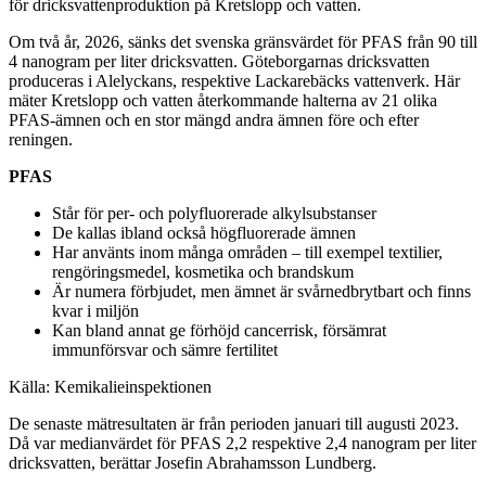
för dricksvattenproduktion på Kretslopp och vatten.
Om två år, 2026, sänks det svenska gränsvärdet för PFAS från 90 till
4 nanogram per liter dricksvatten. Göteborgarnas dricksvatten
produceras i Alelyckans, respektive Lackarebäcks vattenverk. Här
mäter Kretslopp och vatten återkommande halterna av 21 olika
PFAS-ämnen och en stor mängd andra ämnen före och efter
reningen.
PFAS
Står för per- och polyfluorerade alkylsubstanser
De kallas ibland också högfluorerade ämnen
Har använts inom många områden – till exempel textilier,
rengöringsmedel, kosmetika och brandskum
Är numera förbjudet, men ämnet är svårnedbrytbart och finns
kvar i miljön
Kan bland annat ge förhöjd cancerrisk, försämrat
immunförsvar och sämre fertilitet
Källa: Kemikalieinspektionen
De senaste mätresultaten är från perioden januari till augusti 2023.
Då var medianvärdet för PFAS 2,2 respektive 2,4 nanogram per liter
dricksvatten, berättar Josefin Abrahamsson Lundberg.