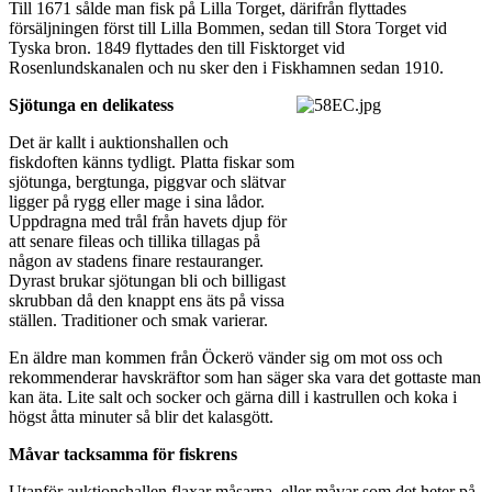
Till 1671 sålde man fisk på Lilla Torget, därifrån flyttades
försäljningen först till Lilla Bommen, sedan till Stora Torget vid
Tyska bron. 1849 flyttades den till Fisktorget vid
Rosenlundskanalen och nu sker den i Fiskhamnen sedan 1910.
Sjötunga en delikatess
Det är kallt i auktionshallen och
fiskdoften känns tydligt. Platta fiskar som
sjötunga, bergtunga, piggvar och slätvar
ligger på rygg eller mage i sina lådor.
Uppdragna med trål från havets djup för
att senare fileas och tillika tillagas på
någon av stadens finare restauranger.
Dyrast brukar sjötungan bli och billigast
skrubban då den knappt ens äts på vissa
ställen. Traditioner och smak varierar.
En äldre man kommen från Öckerö vänder sig om mot oss och
rekommenderar havskräftor som han säger ska vara det gottaste man
kan äta. Lite salt och socker och gärna dill i kastrullen och koka i
högst åtta minuter så blir det kalasgött.
Måvar tacksamma för fiskrens
Utanför auktionshallen flaxar måsarna, eller måvar som det heter på