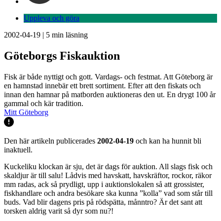
Uppleva och göra
2002-04-19
|
5
min läsning
Göteborgs Fiskauktion
Fisk är både nyttigt och gott. Vardags- och festmat. Att Göteborg är
en hamnstad innebär ett brett sortiment. Efter att den fiskats och
innan den hamnar på matborden auktioneras den ut. En drygt 100 år
gammal och kär tradition.
Mitt Göteborg
Den här artikeln publicerades
2002-04-19
och kan ha hunnit bli
inaktuell.
Kuckeliku klockan är sju, det är dags för auktion. All slags fisk och
skaldjur är till salu! Lådvis med havskatt, havskräftor, rockor, räkor
mm radas, ack så prydligt, upp i auktionslokalen så att grossister,
fiskhandlare och andra besökare ska kunna ”kolla” vad som står till
buds. Vad blir dagens pris på rödspätta, månntro? Är det sant att
torsken aldrig varit så dyr som nu?!