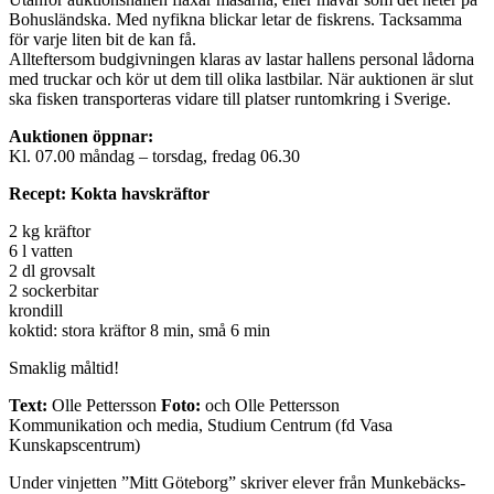
Bohusländska. Med nyfikna blickar letar de fiskrens. Tacksamma
för varje liten bit de kan få.
Allteftersom budgivningen klaras av lastar hallens personal lådorna
med truckar och kör ut dem till olika lastbilar. När auktionen är slut
ska fisken transporteras vidare till platser runtomkring i Sverige.
Auktionen öppnar:
Kl. 07.00 måndag – torsdag, fredag 06.30
Recept: Kokta havskräftor
2 kg kräftor
6 l vatten
2 dl grovsalt
2 sockerbitar
krondill
koktid: stora kräftor 8 min, små 6 min
Smaklig måltid!
Text:
Olle Pettersson
Foto:
och Olle Pettersson
Kommunikation och media, Studium Centrum (fd Vasa
Kunskapscentrum)
Under vinjetten ”Mitt Göteborg” skriver elever från Munkebäcks-