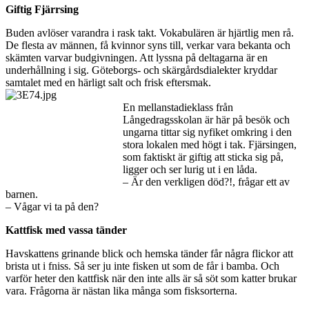
Giftig Fjärrsing
Buden avlöser varandra i rask takt. Vokabulären är hjärtlig men rå.
De flesta av männen, få kvinnor syns till, verkar vara bekanta och
skämten varvar budgivningen. Att lyssna på deltagarna är en
underhållning i sig. Göteborgs- och skärgårdsdialekter kryddar
samtalet med en härligt salt och frisk eftersmak.
En mellanstadieklass från
Långedragsskolan är här på besök och
ungarna tittar sig nyfiket omkring i den
stora lokalen med högt i tak. Fjärsingen,
som faktiskt är giftig att sticka sig på,
ligger och ser lurig ut i en låda.
– Är den verkligen död?!, frågar ett av
barnen.
– Vågar vi ta på den?
Kattfisk med vassa tänder
Havskattens grinande blick och hemska tänder får några flickor att
brista ut i fniss. Så ser ju inte fisken ut som de får i bamba. Och
varför heter den kattfisk när den inte alls är så söt som katter brukar
vara. Frågorna är nästan lika många som fisksorterna.