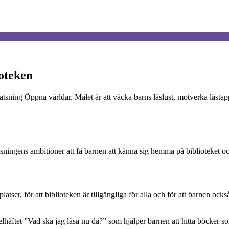
ioteken
satsning Öppna världar. Målet är att väcka barns läslust, motverka lästapp 
tsningens ambitioner att få barnen att känna sig hemma på biblioteket och 
platser, för att biblioteken är tillgängliga för alla och för att barnen o
selhäftet ”Vad ska jag läsa nu då?” som hjälper barnen att hitta böcker