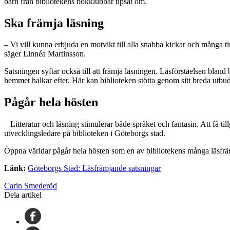
barn från bibliotekens bokklubbar tipsat om.
Ska främja läsning
– Vi vill kunna erbjuda en motvikt till alla snabba kickar och många ti
säger Linnéa Martinsson.
Satsningen syftar också till att främja läsningen. Läsförståelsen bland b
hemmet halkar efter. Här kan biblioteken stötta genom sitt breda utbud
Pågår hela hösten
– Litteratur och läsning stimulerar både språket och fantasin. Att få ti
utvecklingsledare på biblioteken i Göteborgs stad.
Öppna världar pågår hela hösten som en av bibliotekens många läsfräm
Länk:
Göteborgs Stad: Läsfrämjande satsningar
Carin Smederöd
Dela artikel