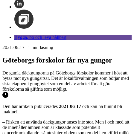
Bygga, bo och leva hållbart
2021-06-17
|
1
min läsning
Göteborgs förskolor får nya gungor
De gamla däckgungorna på Göteborgs förskolor kommer i höst att
bytas mot nya gungsitsar. Det är lokalförvaltningen som börjar med
sista etappen i gungbytet som en del av arbetet för att göra
förskolorna så giftfria som möjligt.
Den här artikeln publicerades
2021-06-17
och kan ha hunnit bli
inaktuell.
– Risken att använda däckgungor anses inte stor. Men i och med att
de innehåller ämnen som är klassade som potentiellt
cancerframkallande, så utesluter vi dem som en del i en giftfri miljö