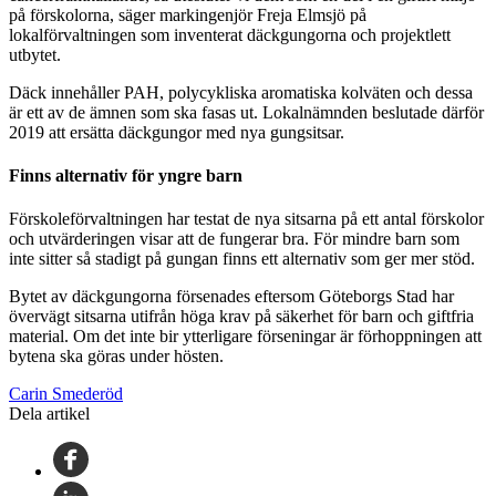
på förskolorna, säger markingenjör Freja Elmsjö på
lokalförvaltningen som inventerat däckgungorna och projektlett
utbytet.
Däck innehåller PAH, polycykliska aromatiska kolväten och dessa
är ett av de ämnen som ska fasas ut. Lokalnämnden beslutade därför
2019 att ersätta däckgungor med nya gungsitsar.
Finns alternativ för yngre barn
Förskoleförvaltningen har testat de nya sitsarna på ett antal förskolor
och utvärderingen visar att de fungerar bra. För mindre barn som
inte sitter så stadigt på gungan finns ett alternativ som ger mer stöd.
Bytet av däckgungorna försenades eftersom Göteborgs Stad har
övervägt sitsarna utifrån höga krav på säkerhet för barn och giftfria
material. Om det inte bir ytterligare förseningar är förhoppningen att
bytena ska göras under hösten.
Carin Smederöd
Dela artikel