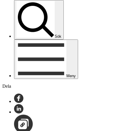
Sök
Meny
Dela