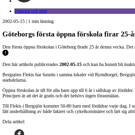
Omsorg och stöd
2002-05-15
|
1
min läsning
Göteborgs första öppna förskola firar 25-
Den första öppna förskolan i Göteborg firade 25 år denna vecka. Det
Den här artikeln publicerades
2002-05-15
och kan ha hunnit bli inaktu
Bergsjöns Flekis har funnits i samma lokaler vid Rymdtorget, Bergsjön
stadsdelarna.
Öppna förskolan är till för alla barn upp till 6 år i sällskap av föräld
Principen är att det är gratis och det behövs ingen föranmälan.
Till Flekis i Bergsjön kommer 50-80 barn med föräldrar varje dag. I 
fått underhållning av både fakirer och cykelkonstnärer och lärt sig af
Dela artikel