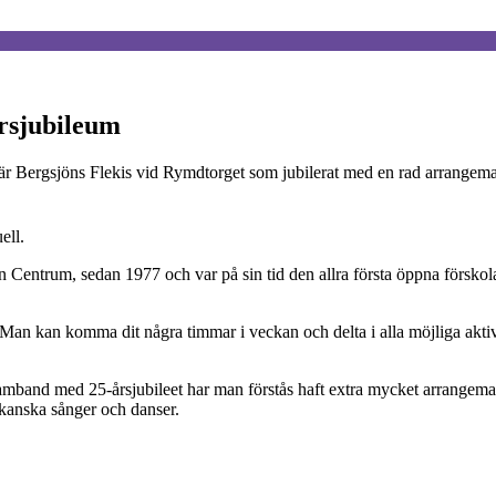
årsjubileum
 är Bergsjöns Flekis vid Rymdtorget som jubilerat med en rad arrangem
ell.
 Centrum, sedan 1977 och var på sin tid den allra första öppna förskol
er. Man kan komma dit några timmar i veckan och delta i alla möjliga aktiv
samband med 25-årsjubileet har man förstås haft extra mycket arrangem
rikanska sånger och danser.