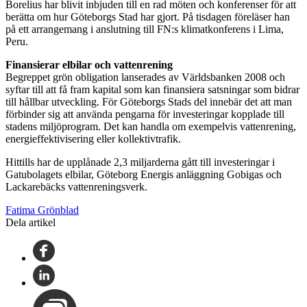
Borelius har blivit inbjuden till en rad möten och konferenser för att
berätta om hur Göteborgs Stad har gjort. På tisdagen föreläser han
på ett arrangemang i anslutning till FN:s klimatkonferens i Lima,
Peru.
Finansierar elbilar och vattenrening
Begreppet grön obligation lanserades av Världsbanken 2008 och
syftar till att få fram kapital som kan finansiera satsningar som bidrar
till hållbar utveckling. För Göteborgs Stads del innebär det att man
förbinder sig att använda pengarna för investeringar kopplade till
stadens miljöprogram. Det kan handla om exempelvis vattenrening,
energieffektivisering eller kollektivtrafik.
Hittills har de upplånade 2,3 miljarderna gått till investeringar i
Gatubolagets elbilar, Göteborg Energis anläggning Gobigas och
Lackarebäcks vattenreningsverk.
Fatima Grönblad
Dela artikel