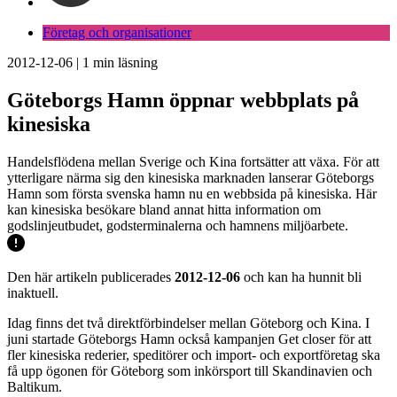
Företag och organisationer
2012-12-06
|
1
min läsning
Göteborgs Hamn öppnar webbplats på
kinesiska
Handelsflödena mellan Sverige och Kina fortsätter att växa. För att
ytterligare närma sig den kinesiska marknaden lanserar Göteborgs
Hamn som första svenska hamn nu en webbsida på kinesiska. Här
kan kinesiska besökare bland annat hitta information om
godslinjeutbudet, godsterminalerna och hamnens miljöarbete.
Den här artikeln publicerades
2012-12-06
och kan ha hunnit bli
inaktuell.
Idag finns det två direktförbindelser mellan Göteborg och Kina. I
juni startade Göteborgs Hamn också kampanjen Get closer för att
fler kinesiska rederier, speditörer och import- och exportföretag ska
få upp ögonen för Göteborg som inkörsport till Skandinavien och
Baltikum.