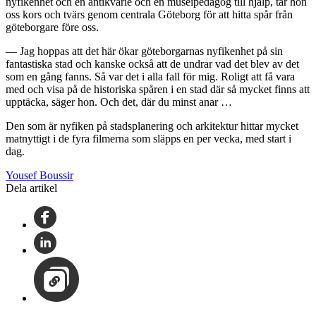
nyfikenhet och en antikvarie och en museipedagog till hjälp, tar hon
oss kors och tvärs genom centrala Göteborg för att hitta spår från
göteborgare före oss.
— Jag hoppas att det här ökar göteborgarnas nyfikenhet på sin
fantastiska stad och kanske också att de undrar vad det blev av det
som en gång fanns. Så var det i alla fall för mig. Roligt att få vara
med och visa på de historiska spåren i en stad där så mycket finns att
upptäcka, säger hon. Och det, där du minst anar …
Den som är nyfiken på stadsplanering och arkitektur hittar mycket
matnyttigt i de fyra filmerna som släpps en per vecka, med start i
dag.
Yousef Boussir
Dela artikel