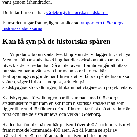
varit genom århundraden.
Du hittar filmerna här:
Göteborgs historiska stadskärna
Filmserien utgår från nyligen publicerad
rapport om Göteborgs
historiska stadskärna
.
Kan få syn på de historiska spåren
— ­Vi pratar ofta om stadsutveckling som det vi lägger till, det nya.
Men en hållbar stadsutveckling handlar också om att spara och
utveckla det vi redan har. Så att det även i framtiden går att utläsa
hur staden har använts och hur människor har levt här.
Förhoppningsvis gör de här filmerna att vi får syn på de historiska
spåren, säger Ulrika Lundquist, arkitekt på
stadsbyggnadsförvaltningen, tillika initiativtagare och projektledare.
Stadsbyggnadsförvaltningen har tillsammans med Göteborgs
stadsmuseum tagit fram en skrift om historiska stadskärnan som
ligger till grund för filmerna. Och filmerna tar fasta på att vi inte är
först och inte de sista att leva och verka i Göteborg.
Staden har funnits på den här platsen i över 400 år och nu satsar vi
framåt mot de kommande 400 åren. Att då kunna se spår av
mänskligt liv gör oss förankrade i platsen och historien.