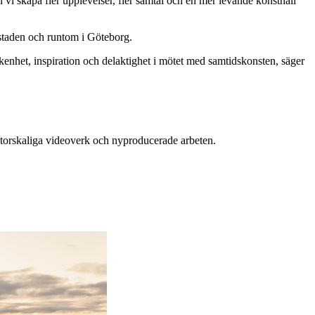
 vi skapa fler upplevelser, fler samtal och en mer levande konsthall
estaden och runtom i Göteborg.
kenhet, inspiration och delaktighet i mötet med samtidskonsten, säger
 storskaliga videoverk och nyproducerade arbeten.