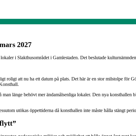
 mars 2027
 lokaler i Slakthusområdet i Gamlestaden. Det beslutade kulturnämnden
ligt roligt att nu ha ett datum på plats. Det här är en stor milstolpe för
Konsthall.
 då man länge behövt mer ändamålsenliga lokaler. Den nya konsthallen bli
essutom utökas öppettiderna då konsthallen inte måste hålla stängt peri
lytt”