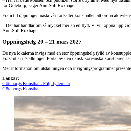
– Här får både konsten och publiken större utrymme. Med nya utställnin
för Göteborg, säger Ann-Sofi Roxhage.
Fram till öppningen nästa vår fortsätter konsthallen att ordna aktivi
– Det här handlar om så mycket mer än en flytt. Vi vill öppna upp Göt
Ann-Sofi Roxhage.
Öppningshelg 20 – 21 mars 2027
De nya lokalerna invigs med en stor öppningshelg fylld av konstupplev
Först ut är utställningen Portal av den dansk-koreanska konstnären Ja
Mer information om utställningen och invigningsprogrammet present
Länkar:
Göteborgs Konsthall: Följ flytten här
Göteborgs Konsthall