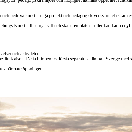
gsytor, pedagogiska miljöer och möjlighet att hålla öppet året runt kan
teter och bedriva konstnärliga projekt och pedagogisk verksamhet i Gaml
eborgs Konsthall på nya sätt och skapa en plats där fler kan känna nyfi
elser och aktiviteter.
ne Jin Kaisen. Detta blir hennes första separatutställning i Sverige med
eras närmare öppningen.