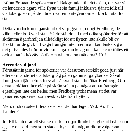
”sömnförjagande spökscener”. Bakgrunden till detta? Jo, det var så
att landeriets ägare ville flytta ut sin familj inklusive tjänstefolk till
Carlsberg, som på den tiden var en lantegendom en bra bit utanför
stan.
Detta var dock inte tjänstefolket så pigga på, enligt Fredberg; de
ville hellre bo kvar i stan. Så de ställde till med olika spökerier för att
skrämma ägarfamiljen tillräckligt för att flytten inte skulle bli av.
Exakt hur de gick till väga framgår inte, men man kan tänka sig att
det gnisslades i dörrar vid konstiga klockslag och kanske utstöttes ett
och annat halvkvävt skrik om nätterna om nätterna? Hu!
Arrenderad jord
Förutsättningarna för spökerier var dessutom särskilt goda just här
eftersom landeriet Carlsberg låg på en gammal galgbacke. Såväl
familj som tjänstefolk blev alltså kvar i stan, berättar Fredberg. Om
detta verkligen berodde på skrämsel än på något annat framgår
egentligen inte det heller, men Fredberg tycks mena att det var
tjänarnas spökerier som avskräckte från flytten.
Men, undrar säkert flera av er vid det här laget: Vad. Är. Ett.
Landeri?
Jo. Ett landeri är ett stycke mark – en jordbruksfastighet oftast – som
ägs av en stad men som staden hyr ut till någon rik privatperson.