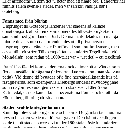
Eller arrenderar ut, som det ju heter med ett finare ord. Landerier har
funnits i flera svenska städer, men var särskilt vanliga här i
Göteborg.
Fanns med från början
Ursprunget till Göteborgs landerier var stadens så kallade
donationsjord, alltså mark som donerades till Göteborgs stad i
samband med grundandet 1621. Denna mark delades in i många
mindre delar, som sedan arrenderades ut till privatpersoner.
Ursprungligen användes de framför allt som jordbruksmark, men
också till industrier. Till exempel fanns landeriet Tegelbruket vid
Mölndalsån, som redan på 1600-talet var – just det! – ett tegelbruk.
Framåt 1800-talet kom landerierna dock alltmer att användas som
flotta lantställen för ägarna (eller arrendatorerna, om man ska vara
petig). Vid denna tid byggdes ofta fina herrgårdsliknande hus på
fastigheterna, som exempelvis Lisebergs landeris huvudbyggnad
som i dag är restaurangen väster om stora scen. Eller Stora
Katrinedal, där de kända konstmecenaterna Pontus och Göthilda
Fürstenberg tillbringade sina somrar.
Staden svalde lantegendomarna
Samtidigt blev Göteborg större och större. De gamla stadsmurarna
revs och staden växte utanför vallgraven. Den här utvecklingen
ledde till att staden successivt under 1800-talet löste in landeriernas
mark, och de gamla lustgårdarna och sommarhusen ersattes av