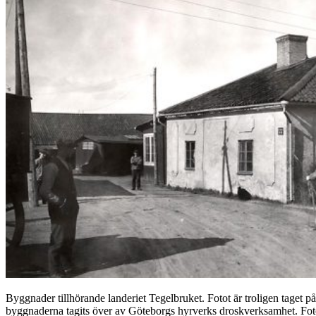
Byggnader tillhörande landeriet Tegelbruket. Fotot är troligen taget på
byggnaderna tagits över av Göteborgs hyrverks droskverksamhet. Fo