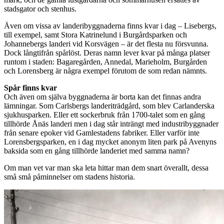
stadsgator och stenhus.
Även om vissa av landeribyggnaderna finns kvar i dag – Lisebergs,
till exempel, samt Stora Katrinelund i Burgårdsparken och
Johannebergs landeri vid Korsvägen – är det flesta nu försvunna.
Dock långtifrån spårlöst. Deras namn lever kvar på många platser
runtom i staden: Bagaregården, Annedal, Marieholm, Burgården
och Lorensberg är några exempel förutom de som redan nämnts.
Spår finns kvar
Och även om själva byggnaderna är borta kan det finnas andra
lämningar. Som Carlsbergs landeriträdgård, som blev Carlanderska
sjukhusparken. Eller ett sockerbruk från 1700-talet som en gång
tillhörde Ånäs landeri men i dag står inträngt med industribyggnader
från senare epoker vid Gamlestadens fabriker. Eller varför inte
Lorensbergsparken, en i dag mycket anonym liten park på Avenyns
baksida som en gång tillhörde landeriet med samma namn?
Om man vet var man ska leta hittar man dem snart överallt, dessa
små små påminnelser om stadens historia.