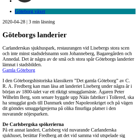
Göteborg växer
2020-04-28
|
3
min läsning
Göteborgs landerier
Carlanderskas sjukhuspark, restaurangen vid Lisebergs stora scen
och inte minst stadsdelsnamn som Johanneberg, Bagaregården och
Annedal. Det är några av de små och stora spår Göteborgs landerier
lämnat i stadsbilden.
Gamla Göteborg
I den Göteborgshistoriska klassikern ”Det gamla Göteborg” av C.
R. A. Fredberg kan man läsa att landeriet Liseberg under några år i
början av 1800-talet var ett riktigt smugglarnäste. Ägaren Peter
Wilhelm Berg, som senare byggde upp Nääs fabriker i Tollered, ska
ha smugglat gods till Danmark under Napoleonkriget och på vägen
dit gömdes smuggelgrejerna på olika finurliga platser i den
nuvarande nöjesparken.
De Carlsbergska spökerierna
På ett annat landeri, Carlsberg vid nuvarande Carlanderska
sjukhuset, berättar Fredberg att det vid samma vid utspelade sig