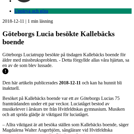
Uppleva och göra
2018-12-11
|
1
min läsning
Göteborgs Lucia besökte Kallebäcks
boende
Göteborgs Luciatrupp besökte på tisdagen Kallebäcks boende för
äldre med missbruksproblem. - Detta förgyllde allas våra hjärtan, sa
en av de som blev lussade.
Den här artikeln publicerades
2018-12-11
och kan ha hunnit bli
inaktuell.
Besöket på Kallebäcks boende var ett av Göteborgs Lucias 75
framträdanden under ett par veckor. Luciatåget bestod av
musikelever i årskurs tre från Hvitfeldtskas gymnasium. Musiken
och att sprida glädje är viktigast för luciatåget.
– Allra viktigast är att besöka ställen som Kallebäcks boende, säger
Magdalena Walter Angerbjörn, sånglärare vid Hvitfeldtska