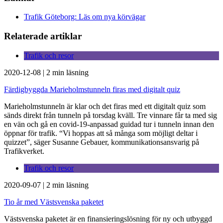
Trafik Göteborg: Läs om nya körvägar
Relaterade artiklar
Trafik och resor
2020-12-08
|
2 min läsning
Färdigbyggda Marieholmstunneln firas med digitalt quiz
Marieholmstunneln är klar och det firas med ett digitalt quiz som
sänds direkt från tunneln på torsdag kväll. Tre vinnare får ta med sig
en vän och gå en covid-19-anpassad guidad tur i tunneln innan den
öppnar för trafik. “Vi hoppas att så många som möjligt deltar i
quizzet”, säger Susanne Gebauer, kommunikationsansvarig på
Trafikverket.
Trafik och resor
2020-09-07
|
2 min läsning
Tio år med Västsvenska paketet
Västsvenska paketet är en finansieringslösning för ny och utbyggd