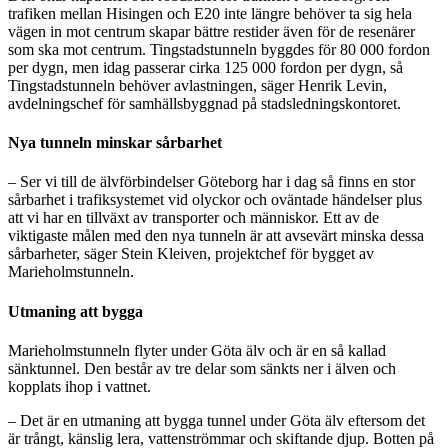
trafiken mellan Hisingen och E20 inte längre behöver ta sig hela
vägen in mot centrum skapar bättre restider även för de resenärer
som ska mot centrum. Tingstadstunneln byggdes för 80 000 fordon
per dygn, men idag passerar cirka 125 000 fordon per dygn, så
Tingstadstunneln behöver avlastningen, säger Henrik Levin,
avdelningschef för samhällsbyggnad på stadsledningskontoret.
Nya tunneln minskar sårbarhet
– Ser vi till de älvförbindelser Göteborg har i dag så finns en stor
sårbarhet i trafiksystemet vid olyckor och oväntade händelser plus
att vi har en tillväxt av transporter och människor. Ett av de
viktigaste målen med den nya tunneln är att avsevärt minska dessa
sårbarheter, säger Stein Kleiven, projektchef för bygget av
Marieholmstunneln.
Utmaning att bygga
Marieholmstunneln flyter under Göta älv och är en så kallad
sänktunnel. Den består av tre delar som sänkts ner i älven och
kopplats ihop i vattnet.
– Det är en utmaning att bygga tunnel under Göta älv eftersom det
är trångt, känslig lera, vattenströmmar och skiftande djup. Botten på