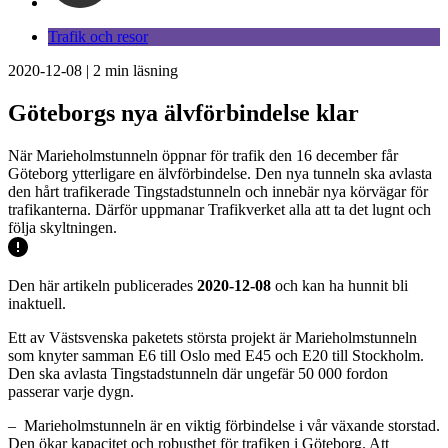
Trafik och resor
2020-12-08
|
2
min läsning
Göteborgs nya älvförbindelse klar
När Marieholmstunneln öppnar för trafik den 16 december får
Göteborg ytterligare en älvförbindelse. Den nya tunneln ska avlasta
den hårt trafikerade Tingstadstunneln och innebär nya körvägar för
trafikanterna. Därför uppmanar Trafikverket alla att ta det lugnt och
följa skyltningen.
Den här artikeln publicerades
2020-12-08
och kan ha hunnit bli
inaktuell.
Ett av Västsvenska paketets största projekt är Marieholmstunneln
som knyter samman E6 till Oslo med E45 och E20 till Stockholm.
Den ska avlasta Tingstadstunneln där ungefär 50 000 fordon
passerar varje dygn.
– Marieholmstunneln är en viktig förbindelse i vår växande storstad.
Den ökar kapacitet och robusthet för trafiken i Göteborg. Att