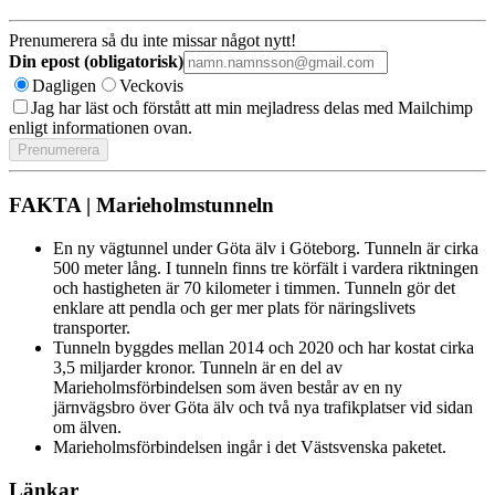
Prenumerera så du inte missar något nytt!
Din epost (obligatorisk)
Dagligen
Veckovis
Jag har läst och förstått att min mejladress delas med Mailchimp
enligt informationen ovan.
FAKTA | Marieholmstunneln
En ny vägtunnel under Göta älv i Göteborg. Tunneln är cirka
500 meter lång. I tunneln finns tre körfält i vardera riktningen
och hastigheten är 70 kilometer i timmen. Tunneln gör det
enklare att pendla och ger mer plats för näringslivets
transporter.
Tunneln byggdes mellan 2014 och 2020 och har kostat cirka
3,5 miljarder kronor. Tunneln är en del av
Marieholmsförbindelsen som även består av en ny
järnvägsbro över Göta älv och två nya trafikplatser vid sidan
om älven.
Marieholmsförbindelsen ingår i det Västsvenska paketet.
Länkar