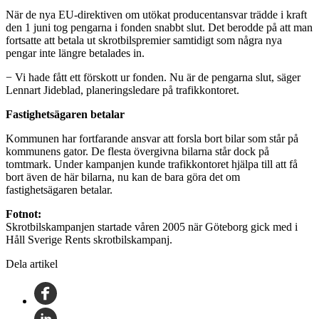
När de nya EU-direktiven om utökat producentansvar trädde i kraft
den 1 juni tog pengarna i fonden snabbt slut. Det berodde på att man
fortsatte att betala ut skrotbilspremier samtidigt som några nya
pengar inte längre betalades in.
− Vi hade fått ett förskott ur fonden. Nu är de pengarna slut, säger
Lennart Jideblad, planeringsledare på trafikkontoret.
Fastighetsägaren betalar
Kommunen har fortfarande ansvar att forsla bort bilar som står på
kommunens gator. De flesta övergivna bilarna står dock på
tomtmark. Under kampanjen kunde trafikkontoret hjälpa till att få
bort även de här bilarna, nu kan de bara göra det om
fastighetsägaren betalar.
Fotnot:
Skrotbilskampanjen startade våren 2005 när Göteborg gick med i
Håll Sverige Rents skrotbilskampanj.
Dela artikel