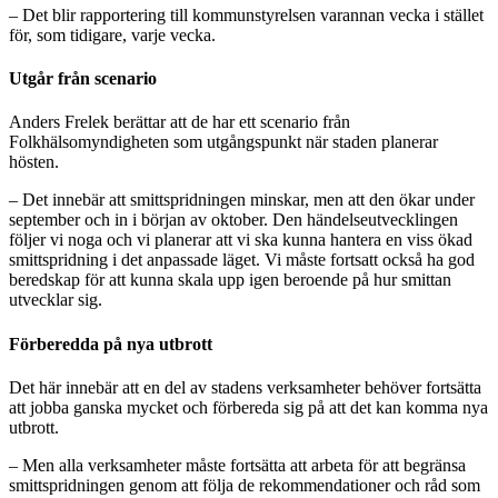
– Det blir rapportering till kommunstyrelsen varannan vecka i stället
för, som tidigare, varje vecka.
Utgår från scenario
Anders Frelek berättar att de har ett scenario från
Folkhälsomyndigheten som utgångspunkt när staden planerar
hösten.
– Det innebär att smittspridningen minskar, men att den ökar under
september och in i början av oktober. Den händelseutvecklingen
följer vi noga och vi planerar att vi ska kunna hantera en viss ökad
smittspridning i det anpassade läget. Vi måste fortsatt också ha god
beredskap för att kunna skala upp igen beroende på hur smittan
utvecklar sig.
Förberedda på nya utbrott
Det här innebär att en del av stadens verksamheter behöver fortsätta
att jobba ganska mycket och förbereda sig på att det kan komma nya
utbrott.
– Men alla verksamheter måste fortsätta att arbeta för att begränsa
smittspridningen genom att följa de rekommendationer och råd som