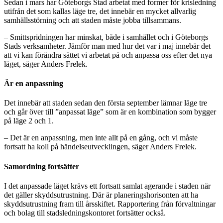
Sedan i mars har Göteborgs Stad arbetat med former för krisledning
utifrån det som kallas läge tre, det innebär en mycket allvarlig
samhällsstörning och att staden måste jobba tillsammans.
– Smittspridningen har minskat, både i samhället och i Göteborgs
Stads verksamheter. Jämför man med hur det var i maj innebär det
att vi kan förändra sättet vi arbetat på och anpassa oss efter det nya
läget, säger Anders Frelek.
Är en anpassning
Det innebär att staden sedan den första september lämnar läge tre
och går över till ”anpassat läge” som är en kombination som bygger
på läge 2 och 1.
– Det är en anpassning, men inte allt på en gång, och vi måste
fortsatt ha koll på händelseutvecklingen, säger Anders Frelek.
Samordning fortsätter
I det anpassade läget krävs ett fortsatt samlat agerande i staden när
det gäller skyddsutrustning. Där är planeringshorisonten att ha
skyddsutrustning fram till årsskiftet. Rapportering från förvaltningar
och bolag till stadsledningskontoret fortsätter också.