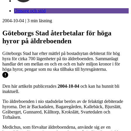
Omsorg och stöd
2004-10-04
|
3
min läsning
Göteborgs Stad återbetalar för höga
hyror på äldreboenden
Göteborgs Stad har efter mätfel på bostadsytan debiterat för hög
hyra för cirka 700 lägenheter på tio äldreboenden. Sammanlagt
handlar det om mellan en och en och en halv miljon kronor i för
höga hyror, pengar som nu ska tillbaka till hyresgästerna.
Den här artikeln publicerades
2004-10-04
och kan ha hunnit bli
inaktuell.
Tio äldreboenden i nio stadsdelar berörs av de felaktigt debiterade
hyrorna. Det är Backadalen, Bagaregården, Kallebäck, Bjurslätt,
Gråberget, Gunnared, Kålltorp, Krokslätt, Svartedalen och
Toftaåsen.
Medichus, som förvaltar äldreboendena, använde sig av en