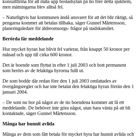
konsultfirma för att mäta upp bostadsytan på tio före detta sjukhem,
men mätningarna blev alltså fel.
– Naturligtvis har kommunen ändå ansvaret för att det blir riktigt, så
pengarna kommer att betalas tillbaka, säger Gunnel Mårtensson,
planeringsledare för äldreomsorgs- frågor på stadskansliet.
Berörda får meddelande
Hur mycket hyran har blivit fel varierar, från knappt 50 kronor per
månad och upp till cirka 600 kronor.
Det är boende som flyttat in efter 1 juli 2003 och bott permanent
som berörs av de felaktiga hyrorna fullt ut.
De som bodde där redan före den 1 juli 2003 omfattades av
övergångsregler och har inte betalat den felaktiga hyran förrän den 1
januari 2004.
– De som nu bor på något av de tio boendena kommer att få ett
meddelande. De behöver inte göra något, utan bara vänta på att bli
kontaktade, säger Gunnel Mårtensson.
Många har hunnit avlida
Många av dem som fått betala för mycket hyra har hunnit avlida och