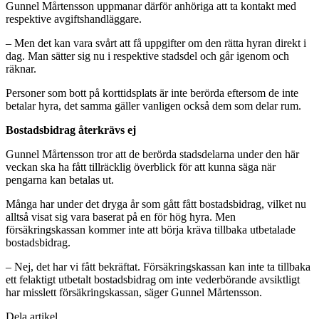
Gunnel Mårtensson uppmanar därför anhöriga att ta kontakt med
respektive avgiftshandläggare.
– Men det kan vara svårt att få uppgifter om den rätta hyran direkt i
dag. Man sätter sig nu i respektive stadsdel och går igenom och
räknar.
Personer som bott på korttidsplats är inte berörda eftersom de inte
betalar hyra, det samma gäller vanligen också dem som delar rum.
Bostadsbidrag återkrävs ej
Gunnel Mårtensson tror att de berörda stadsdelarna under den här
veckan ska ha fått tillräcklig överblick för att kunna säga när
pengarna kan betalas ut.
Många har under det dryga år som gått fått bostadsbidrag, vilket nu
alltså visat sig vara baserat på en för hög hyra. Men
försäkringskassan kommer inte att börja kräva tillbaka utbetalade
bostadsbidrag.
– Nej, det har vi fått bekräftat. Försäkringskassan kan inte ta tillbaka
ett felaktigt utbetalt bostadsbidrag om inte vederbörande avsiktligt
har misslett försäkringskassan, säger Gunnel Mårtensson.
Dela artikel