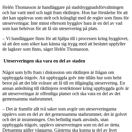
Helén Thomasson är handläggare på stadsbyggnadsförvaltningen
och har varit med och tagit fram riktlinjen. Hon har förståelse för att
det kan upplevas som stelt och krångligt med de regler som finns för
uteserveringar. Inte minst eftersom bygglov bara är en del av vad
som kan behövas för att få sin uteservering på plats.
– Vi handläggare finns för att hjälpa till i processen kring bygglovet,
så att den som söker kan känna sig trygg med att beslutet uppfyller
de lagkrav som finns, säger Helén Thomasson.
Uteserveringen ska vara en del av staden
Något som lyfts fram i diskussion om riktlinjen är frågan om
uppbyggda trägolv. Att uppbyggda golv inte tillåts hur som helst
beror på att det blir svårare att få till en tillgänglig uteservering. En
annan anledning till riktlinjens restriktioner kring uppbyggda golv är
att uteserveringar är offentliga platser och ska vara en del av det
gemensamma stadsrummet.
– Det är framför allt två saker som avgör om uteserveringarna
upplevs som en del av det gemensamma stadsrummet, det är golvet
och det är inramningen. Om befintlig mark används, utan
uppbyggda trägolv, upplevs uteserveringen som en del av detta.
Detsamma gäller väggarna. Gästerna ska kunna ta del av livet