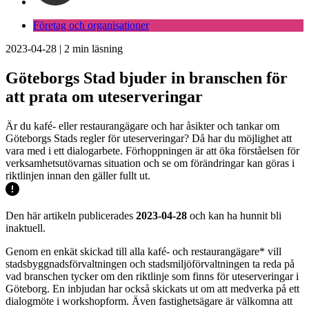
Företag och organisationer
2023-04-28
|
2
min läsning
Göteborgs Stad bjuder in branschen för
att prata om uteserveringar
Är du kafé- eller restaurangägare och har åsikter och tankar om
Göteborgs Stads regler för uteserveringar? Då har du möjlighet att
vara med i ett dialogarbete. Förhoppningen är att öka förståelsen för
verksamhetsutövarnas situation och se om förändringar kan göras i
riktlinjen innan den gäller fullt ut.
Den här artikeln publicerades
2023-04-28
och kan ha hunnit bli
inaktuell.
Genom en enkät skickad till alla kafé- och restaurangägare* vill
stadsbyggnadsförvaltningen och stadsmiljöförvaltningen ta reda på
vad branschen tycker om den riktlinje som finns för uteserveringar i
Göteborg. En inbjudan har också skickats ut om att medverka på ett
dialogmöte i workshopform. Även fastighetsägare är välkomna att