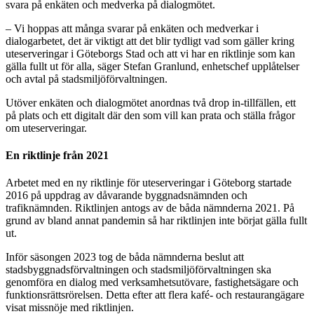
svara på enkäten och medverka på dialogmötet.
– Vi hoppas att många svarar på enkäten och medverkar i
dialogarbetet, det är viktigt att det blir tydligt vad som gäller kring
uteserveringar i Göteborgs Stad och att vi har en riktlinje som kan
gälla fullt ut för alla, säger Stefan Granlund, enhetschef upplåtelser
och avtal på stadsmiljöförvaltningen.
Utöver enkäten och dialogmötet anordnas två drop in-tillfällen, ett
på plats och ett digitalt där den som vill kan prata och ställa frågor
om uteserveringar.
En riktlinje från 2021
Arbetet med en ny riktlinje för uteserveringar i Göteborg startade
2016 på uppdrag av dåvarande byggnadsnämnden och
trafiknämnden. Riktlinjen antogs av de båda nämnderna 2021. På
grund av bland annat pandemin så har riktlinjen inte börjat gälla fullt
ut.
Inför säsongen 2023 tog de båda nämnderna beslut att
stadsbyggnadsförvaltningen och stadsmiljöförvaltningen ska
genomföra en dialog med verksamhetsutövare, fastighetsägare och
funktionsrättsrörelsen. Detta efter att flera kafé- och restaurangägare
visat missnöje med riktlinjen.