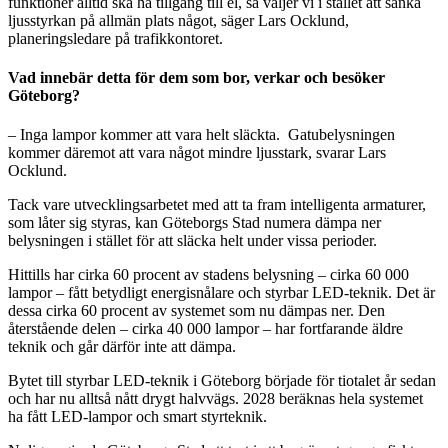
funktioner alltid ska ha tillgång till el, så väljer vi i stället att sänka
ljusstyrkan på allmän plats något, säger Lars Ocklund,
planeringsledare på trafikkontoret.
Vad innebär detta för dem som bor, verkar och besöker
Göteborg?
– Inga lampor kommer att vara helt släckta. Gatubelysningen
kommer däremot att vara något mindre ljusstark, svarar Lars
Ocklund.
Tack vare utvecklingsarbetet med att ta fram intelligenta armaturer,
som låter sig styras, kan Göteborgs Stad numera dämpa ner
belysningen i stället för att släcka helt under vissa perioder.
Hittills har cirka 60 procent av stadens belysning – cirka 60 000
lampor – fått betydligt energisnålare och styrbar LED-teknik. Det är
dessa cirka 60 procent av systemet som nu dämpas ner. Den
återstående delen – cirka 40 000 lampor – har fortfarande äldre
teknik och går därför inte att dämpa.
Bytet till styrbar LED-teknik i Göteborg började för tiotalet år sedan
och har nu alltså nått drygt halvvägs. 2028 beräknas hela systemet
ha fått LED-lampor och smart styrteknik.