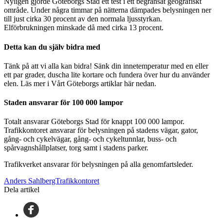
Nyligen gjorde Göteborgs Stad ett test i ett begränsat geografiskt
område. Under några timmar på nätterna dämpades belysningen ner
till just cirka 30 procent av den normala ljusstyrkan.
Elförbrukningen minskade då med cirka 13 procent.
Detta kan du själv bidra med
Tänk på att vi alla kan bidra! Sänk din innetemperatur med en eller
ett par grader, duscha lite kortare och fundera över hur du använder
elen. Läs mer i Vårt Göteborgs artiklar här nedan.
Staden ansvarar för 100 000 lampor
Totalt ansvarar Göteborgs Stad för knappt 100 000 lampor.
Trafikkontoret ansvarar för belysningen på stadens vägar, gator,
gång- och cykelvägar, gång- och cykeltunnlar, buss- och
spårvagnshållplatser, torg samt i stadens parker.
Trafikverket ansvarar för belysningen på alla genomfartsleder.
Anders SahlbergTrafikkontoret
Dela artikel