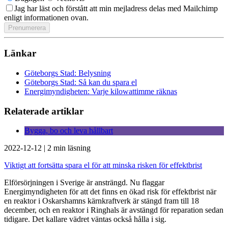
Jag har läst och förstått att min mejladress delas med Mailchimp
enligt informationen ovan.
Länkar
Göteborgs Stad: Belysning
Göteborgs Stad: Så kan du spara el
Energimyndigheten: Varje kilowattimme räknas
Relaterade artiklar
Bygga, bo och leva hållbart
2022-12-12
|
2 min läsning
Viktigt att fortsätta spara el för att minska risken för effektbrist
Elförsörjningen i Sverige är ansträngd. Nu flaggar
Energimyndigheten för att det finns en ökad ris­­k för effektbrist när
en reaktor i Oskarshamns kärnkraftverk är stängd fram till 18
december, och en reaktor i Ringhals är avstängd för reparation sedan
tidigare. Det kallare vädret väntas också hålla i sig.