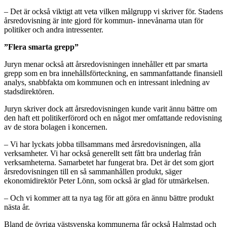
– Det är också viktigt att veta vilken målgrupp vi skriver för. Stadens
årsredovisning är inte gjord för kommun- innevånarna utan för
politiker och andra intressenter.
”Flera smarta grepp”
Juryn menar också att årsredovisningen innehåller ett par smarta
grepp som en bra innehållsförteckning, en sammanfattande finansiell
analys, snabbfakta om kommunen och en intressant inledning av
stadsdirektören.
Juryn skriver dock att årsredovisningen kunde varit ännu bättre om
den haft ett politikerförord och en något mer omfattande redovisning
av de stora bolagen i koncernen.
– Vi har lyckats jobba tillsammans med årsredovisningen, alla
verksamheter. Vi har också generellt sett fått bra underlag från
verksamheterna. Samarbetet har fungerat bra. Det är det som gjort
årsredovisningen till en så sammanhållen produkt, säger
ekonomidirektör Peter Lönn, som också är glad för utmärkelsen.
– Och vi kommer att ta nya tag för att göra en ännu bättre produkt
nästa år.
Bland de övriga västsvenska kommunerna får också Halmstad och