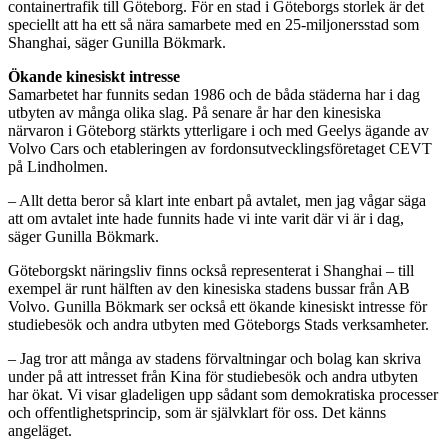
containertrafik till Göteborg. För en stad i Göteborgs storlek är det
speciellt att ha ett så nära samarbete med en 25-miljonersstad som
Shanghai, säger Gunilla Bökmark.
Ökande kinesiskt intresse
Samarbetet har funnits sedan 1986 och de båda städerna har i dag
utbyten av många olika slag. På senare år har den kinesiska
närvaron i Göteborg stärkts ytterligare i och med Geelys ägande av
Volvo Cars och etableringen av fordonsutvecklingsföretaget CEVT
på Lindholmen.
– Allt detta beror så klart inte enbart på avtalet, men jag vågar säga
att om avtalet inte hade funnits hade vi inte varit där vi är i dag,
säger Gunilla Bökmark.
Göteborgskt näringsliv finns också representerat i Shanghai – till
exempel är runt hälften av den kinesiska stadens bussar från AB
Volvo. Gunilla Bökmark ser också ett ökande kinesiskt intresse för
studiebesök och andra utbyten med Göteborgs Stads verksamheter.
– Jag tror att många av stadens förvaltningar och bolag kan skriva
under på att intresset från Kina för studiebesök och andra utbyten
har ökat. Vi visar gladeligen upp sådant som demokratiska processer
och offentlighetsprincip, som är självklart för oss. Det känns
angeläget.