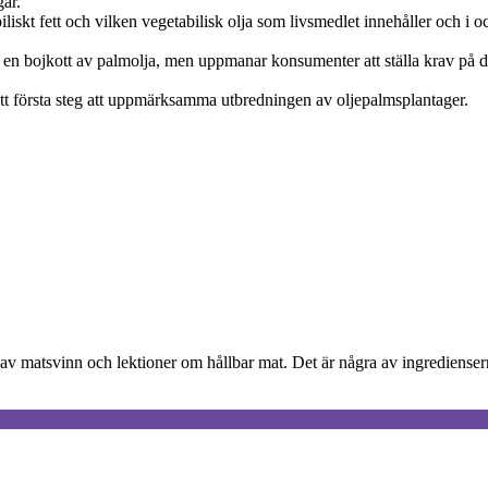
gar.
kt fett och vilken vegetabilisk olja som livsmedlet innehåller och i och 
en bojkott av palmolja, men uppmanar konsumenter att ställa krav på d
t första steg att uppmärksamma utbredningen av oljepalmsplantager.
v matsvinn och lektioner om hållbar mat. Det är några av ingrediensern