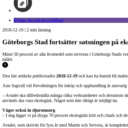
Bygga, bo och leva hållbart
2018-12-19
|
2
min läsning
Göteborgs Stad fortsätter satsningen på ek
Minst 50 procent av alla livsmedel som serveras i Göteborgs Stads ve
målet.
Den här artikeln publicerades
2018-12-19
och kan ha hunnit bli inaktu
Ann Sagvall vid förvaltningen för inköp och upphandling är ansvarig 
– Avtalet ska tillfredsställa många olika verksamheter och dessutom skap
används ska vara ekologisk. Något som inte riktigt är möjligt än.
Väger också in djuromsorg
– I dag ligger vi på dryga 70 procent ekologiskt kött och chark och det
Avtalet, som skrivits för fyra år med Martin och Servera, är komplettera