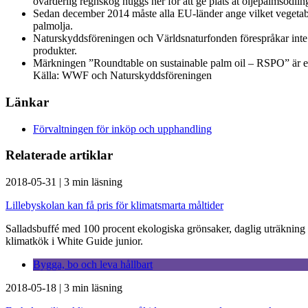
ovärderlig regnskog huggs ner för att ge plats åt oljepalmsodlin
Sedan december 2014 måste alla EU-länder ange vilket vegetabilis
palmolja.
Naturskyddsföreningen och Världsnaturfonden förespråkar inte 
produkter.
Märkningen ”Roundtable on sustainable palm oil – RSPO” är et
Källa: WWF och Naturskyddsföreningen
Länkar
Förvaltningen för inköp och upphandling
Relaterade artiklar
2018-05-31
|
3 min läsning
Lillebyskolan kan få pris för klimatsmarta måltider
Salladsbuffé med 100 procent ekologiska grönsaker, daglig uträkning a
klimatkök i White Guide junior.
Bygga, bo och leva hållbart
2018-05-18
|
3 min läsning