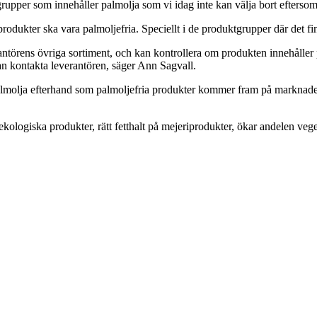
grupper som innehåller palmolja som vi idag inte kan välja bort efters
produkter ska vara palmoljefria. Speciellt i de produktgrupper där det f
rantörens övriga sortiment, och kan kontrollera om produkten innehåller 
man kontakta leverantören, säger Ann Sagvall.
 palmolja efterhand som palmoljefria produkter kommer fram på marknade
logiska produkter, rätt fetthalt på mejeriprodukter, ökar andelen vege