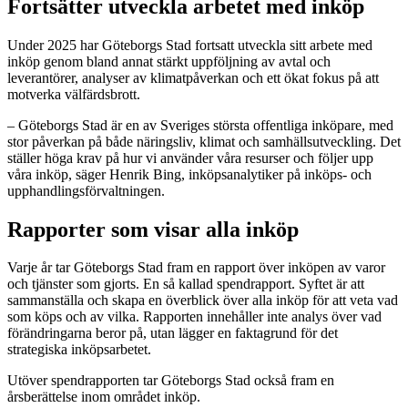
Fortsätter utveckla arbetet med inköp
Under 2025 har Göteborgs Stad fortsatt utveckla sitt arbete med
inköp genom bland annat stärkt uppföljning av avtal och
leverantörer, analyser av klimatpåverkan och ett ökat fokus på att
motverka välfärdsbrott.
– Göteborgs Stad är en av Sveriges största offentliga inköpare, med
stor påverkan på både näringsliv, klimat och samhällsutveckling. Det
ställer höga krav på hur vi använder våra resurser och följer upp
våra inköp, säger Henrik Bing, inköpsanalytiker på inköps- och
upphandlingsförvaltningen.
Rapporter som visar alla inköp
Varje år tar Göteborgs Stad fram en rapport över inköpen av varor
och tjänster som gjorts. En så kallad spendrapport. Syftet är att
sammanställa och skapa en överblick över alla inköp för att veta vad
som köps och av vilka. Rapporten innehåller inte analys över vad
förändringarna beror på, utan lägger en faktagrund för det
strategiska inköpsarbetet.
Utöver spendrapporten tar Göteborgs Stad också fram en
årsberättelse inom området inköp.