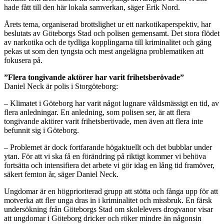
hade fått till den här lokala samverkan, säger Erik Nord.
Årets tema, organiserad brottslighet ur ett narkotikaperspektiv, har
beslutats av Göteborgs Stad och polisen gemensamt. Det stora flödet
av narkotika och de tydliga kopplingarna till kriminalitet och gäng
pekas ut som den tyngsta och mest angelägna problematiken att
fokusera på.
”Flera tongivande aktörer har varit frihetsberövade”
Daniel Neck är polis i Storgöteborg:
– Klimatet i Göteborg har varit något lugnare våldsmässigt en tid, av
flera anledningar. En anledning, som polisen ser, är att flera
tongivande aktörer varit frihetsberövade, men även att flera inte
befunnit sig i Göteborg.
– Problemet är dock fortfarande högaktuellt och det bubblar under
ytan. För att vi ska få en förändring på riktigt kommer vi behöva
fortsätta och intensifiera det arbete vi gör idag en lång tid framöver,
säkert femton år, säger Daniel Neck.
Ungdomar är en högprioriterad grupp att stötta och fånga upp för att
motverka att fler unga dras in i kriminalitet och missbruk. En färsk
undersökning från Göteborgs Stad om skolelevers drogvanor visar
att ungdomar i Göteborg dricker och röker mindre än någonsin