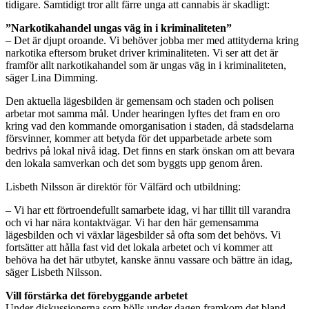
tidigare. Samtidigt tror allt färre unga att cannabis är skadligt:
”Narkotikahandel ungas väg in i kriminaliteten”
– Det är djupt oroande. Vi behöver jobba mer med attityderna kring
narkotika eftersom bruket driver kriminaliteten. Vi ser att det är
framför allt narkotikahandel som är ungas väg in i kriminaliteten,
säger Lina Dimming.
Den aktuella lägesbilden är gemensam och staden och polisen
arbetar mot samma mål. Under hearingen lyftes det fram en oro
kring vad den kommande omorganisation i staden, då stadsdelarna
försvinner, kommer att betyda för det upparbetade arbete som
bedrivs på lokal nivå idag. Det finns en stark önskan om att bevara
den lokala samverkan och det som byggts upp genom åren.
Lisbeth Nilsson är direktör för Välfärd och utbildning:
– Vi har ett förtroendefullt samarbete idag, vi har tillit till varandra
och vi har nära kontaktvägar. Vi har den här gemensamma
lägesbilden och vi växlar lägesbilder så ofta som det behövs. Vi
fortsätter att hålla fast vid det lokala arbetet och vi kommer att
behöva ha det här utbytet, kanske ännu vassare och bättre än idag,
säger Lisbeth Nilsson.
Vill förstärka det förebyggande arbetet
Under diskussionerna som hölls under dagen framkom det bland