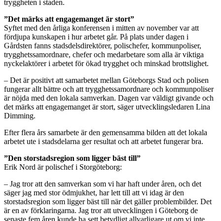
tryggheten i staden.
”Det märks att engagemanget är stort”
Syftet med den årliga konferensen i mitten av november var att
fördjupa kunskapen i hur arbetet går. På plats under dagen i
Gårdsten fanns stadsdelsdirektörer, polischefer, kommunpoliser,
trygghetssamordnare, chefer och medarbetare som alla är viktiga
nyckelaktörer i arbetet för ökad trygghet och minskad brottslighet.
– Det är positivt att samarbetet mellan Göteborgs Stad och polisen
fungerar allt bättre och att trygghetssamordnare och kommunpoliser
är nöjda med den lokala samverkan. Dagen var väldigt givande och
det märks att engagemanget är stort, säger utvecklingsledaren Lina
Dimming.
Efter flera års samarbete är den gemensamma bilden att det lokala
arbetet ute i stadsdelarna ger resultat och att arbetet fungerar bra.
”Den storstadsregion som ligger bäst till”
Erik Nord är polischef i Storgöteborg:
– Jag tror att den samverkan som vi har haft under åren, och det
säger jag med stor ödmjukhet, har lett till att vi idag är den
storstadsregion som ligger bäst till när det gäller problembilder. Det
är en av förklaringarna. Jag tror att utvecklingen i Göteborg de
senaste fem åren kunde ha sett betydligt allvarligare ut om vi inte