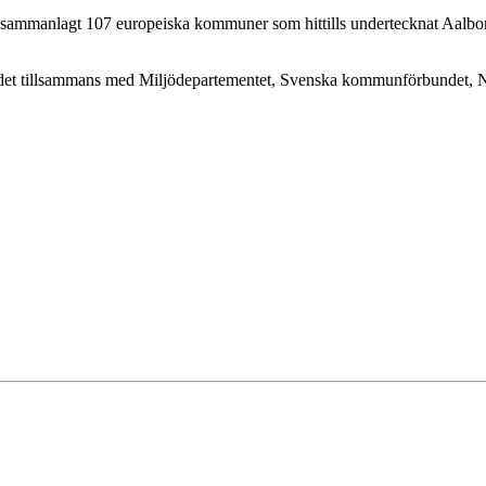
ammanlagt 107 europeiska kommuner som hittills undertecknat Aalbor
det tillsammans med Miljödepartementet, Svenska kommunförbundet, Natu