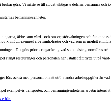
i brukar göra. Vi måste se till att det viktigaste delarna bemannas och j
ltningarnas bemanningsenheter.
altningarna, äldre samt vård− och omsorgsförvaltningen och funktionsstöd
ov kring till exempel arbetsmiljöfrågor och vad som är möjligt enligt la
anningen. Det görs prioriteringar kring vad som måste genomföras och v
 stängt restauranger och personalen har i stället fått flytta ut på vård
ger förs också med personal om att utföra andra arbetsuppgifter än vad d
pel exempelvis transporter, och bemanningsenheterna arbetar intensivt för 
sse här.