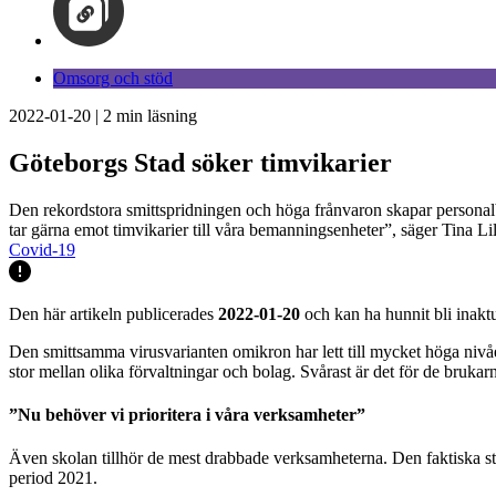
Omsorg och stöd
2022-01-20
|
2
min läsning
Göteborgs Stad söker timvikarier
Den rekordstora smittspridningen och höga frånvaron skapar personalbr
tar gärna emot timvikarier till våra bemanningsenheter”, säger Tina L
Covid-19
Den här artikeln publicerades
2022-01-20
och kan ha hunnit bli inaktu
Den smittsamma virusvarianten omikron har lett till mycket höga nivå
stor mellan olika förvaltningar och bolag. Svårast är det för de bruk
”Nu behöver vi prioritera i våra verksamheter”
Även skolan tillhör de mest drabbade verksamheterna. Den faktiska st
period 2021.