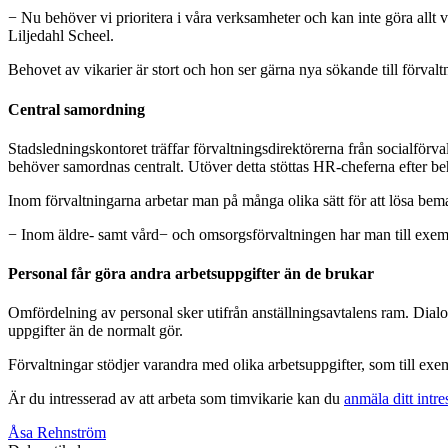
− Nu behöver vi prioritera i våra verksamheter och kan inte göra allt v
Liljedahl Scheel.
Behovet av vikarier är stort och hon ser gärna nya sökande till förva
Central samordning
Stadsledningskontoret träffar förvaltningsdirektörerna från socialförv
behöver samordnas centralt. Utöver detta stöttas HR-cheferna efter beh
Inom förvaltningarna arbetar man på många olika sätt för att lösa bem
− Inom äldre- samt vård− och omsorgsförvaltningen har man till exempel
Personal får göra andra arbetsuppgifter än de brukar
Omfördelning av personal sker utifrån anställningsavtalens ram. Dialo
uppgifter än de normalt gör.
Förvaltningar stödjer varandra med olika arbetsuppgifter, som till exem
Är du intresserad av att arbeta som timvikarie kan du
anmäla ditt intre
Åsa Rehnström