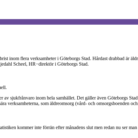
ist inom flera verksamheter i Göteborgs Stad. Hårdast drabbad är äldre
iljedahl Scheel, HR−direktör i Göteborgs Stad.
ell.
er av sjukfrånvaro inom hela samhället. Det gäller även Göteborgs Sta
arnära verksamheterna, som äldreomsorg (vård- och omsorgsboenden och h
atistiken kommer inte förrän efter månadens slut men redan nu ser man 