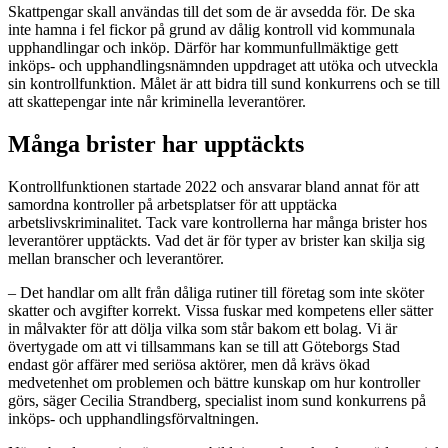
Skattpengar skall användas till det som de är avsedda för. De ska
inte hamna i fel fickor på grund av dålig kontroll vid kommunala
upphandlingar och inköp. Därför har kommunfullmäktige gett
inköps- och upphandlingsnämnden uppdraget att utöka och utveckla
sin kontrollfunktion. Målet är att bidra till sund konkurrens och se till
att skattepengar inte når kriminella leverantörer.
Många brister har upptäckts
Kontrollfunktionen startade 2022 och ansvarar bland annat för att
samordna kontroller på arbetsplatser för att upptäcka
arbetslivskriminalitet. Tack vare kontrollerna har många brister hos
leverantörer upptäckts. Vad det är för typer av brister kan skilja sig
mellan branscher och leverantörer.
– Det handlar om allt från dåliga rutiner till företag som inte sköter
skatter och avgifter korrekt. Vissa fuskar med kompetens eller sätter
in målvakter för att dölja vilka som står bakom ett bolag. Vi är
övertygade om att vi tillsammans kan se till att Göteborgs Stad
endast gör affärer med seriösa aktörer, men då krävs ökad
medvetenhet om problemen och bättre kunskap om hur kontroller
görs, säger Cecilia Strandberg, specialist inom sund konkurrens på
inköps- och upphandlingsförvaltningen.