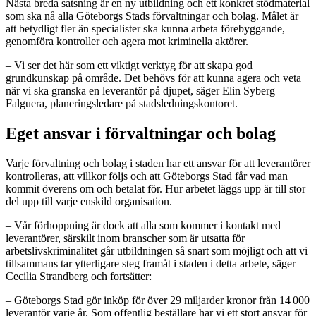
Nästa breda satsning är en ny utbildning och ett konkret stödmaterial
som ska nå alla Göteborgs Stads förvaltningar och bolag. Målet är
att betydligt fler än specialister ska kunna arbeta förebyggande,
genomföra kontroller och agera mot kriminella aktörer.
– Vi ser det här som ett viktigt verktyg för att skapa god
grundkunskap på område. Det behövs för att kunna agera och veta
när vi ska granska en leverantör på djupet, säger Elin Syberg
Falguera, planeringsledare på stadsledningskontoret.
Eget ansvar i förvaltningar och bolag
Varje förvaltning och bolag i staden har ett ansvar för att leverantörer
kontrolleras, att villkor följs och att Göteborgs Stad får vad man
kommit överens om och betalat för. Hur arbetet läggs upp är till stor
del upp till varje enskild organisation.
– Vår förhoppning är dock att alla som kommer i kontakt med
leverantörer, särskilt inom branscher som är utsatta för
arbetslivskriminalitet går utbildningen så snart som möjligt och att vi
tillsammans tar ytterligare steg framåt i staden i detta arbete, säger
Cecilia Strandberg och fortsätter:
– Göteborgs Stad gör inköp för över 29 miljarder kronor från 14 000
leverantör varje år. Som offentlig beställare har vi ett stort ansvar för