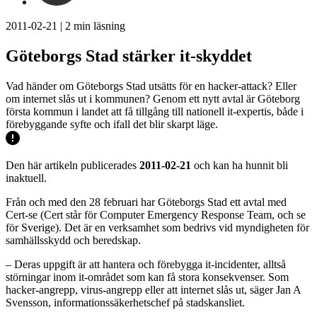
2011-02-21
|
2
min läsning
Göteborgs Stad stärker it-skyddet
Vad händer om Göteborgs Stad utsätts för en hacker-attack? Eller
om internet slås ut i kommunen? Genom ett nytt avtal är Göteborg
första kommun i landet att få tillgång till nationell it-expertis, både i
förebyggande syfte och ifall det blir skarpt läge.
Den här artikeln publicerades
2011-02-21
och kan ha hunnit bli
inaktuell.
Från och med den 28 februari har Göteborgs Stad ett avtal med
Cert-se (Cert står för Computer Emergency Response Team, och se
för Sverige). Det är en verksamhet som bedrivs vid myndigheten för
samhällsskydd och beredskap.
– Deras uppgift är att hantera och förebygga it-incidenter, alltså
störningar inom it-området som kan få stora konsekvenser. Som
hacker-angrepp, virus-angrepp eller att internet slås ut, säger Jan A
Svensson, informationssäkerhetschef på stadskansliet.