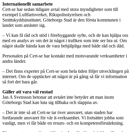
Internationellt samarbete
Cert-se har sedan tidigare avtal med stora myndigheter som till
exempel Luftfartsverket, Rikspolisstyrelsen och
Smittskyddsinstitutet. Göteborgs Stad är den första kommunen i
landet som ansluter sig.
– Vi kan få råd och stöd i förebyggande syfte, och de kan hjälpa oss
med en analys av om det är något i trafiken som inte ser bra ut. Om
något skulle hända kan de vara behjälpliga med både råd och dåd.
Personalen på Cert-se har kontakt med motsvarande verksamheter i
andra länder.
– Det finns experter på Cert-se som hela tiden följer utvecklingen på
internet. Om de upptäcker att något är på gång så får vi information
så fort det bara går.
Gäller att vara väl rustad
Jan A Svensson betonar att avtalet inte betyder att man inom
Göteborgs Stad kan luta sig tillbaka och slappna av.
– Det är inte så att Cert-se tar över ansvaret, utan staden har
fortfarande ansvaret för vår it-verksamhet. Vi fortsätter jobba som
vanligt, men vi får både en resurs- och en kompetensförstärkning.