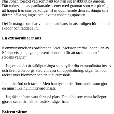
När Johan förstod vad som hänt tog han sig snabbt ut på gården.
Där mötes han av panikartade scener med grannar som var på väg
att hoppa från sina balkonger. Han uppmanade dem att stänga sina
dörrar, hålla sig lugna och invänta räddningstjänsten.
Det är många som har vittnat om att hans insats troligen förhindrade
skador och räddade liv.
En extraordinär insats
Kommunstyrelsens ordförande Axel Josefsson träffar Johan i en av
Rådhusets pampiga representationsrum för att tacka honom å
stadens vägnar.
− Jag vet att det är väldigt många som hyllar din extraordinära insats
och även Göteborgs Stad vill visa sin uppskattning, säger han och
räcker över blommor och en jubileumsbok.
Johan är rörd och tackar. Men han tycker det finns andra som gjort
en minst lika hyllningsvärd insats.
− Jag råkade bara vara först på plats. Det jobb som mina kollegor
gjorde sedan är helt fantastiskt, säger han.
Extrem värme