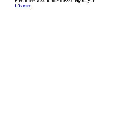
Prenumerera så du inte missar något nytt!
Läs mer