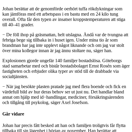
Johan berättar att de genomförde oerhört tuffa rökdykningar som
kan jämföras med ett arbetspass i en bastu med en 24 kilo tung
overall. Ofta får den typen av insatser kroppstemperaturen att stiga
till 40–41 grader.
− De föll ihop på gräsmattan, helt utslagna. Ändå var de tvungna att
febriga bege sig tillbaka in i huset igen. Under mina tio år som
brandman har jag inte upplevt något liknande och om jag var stolt
över mina kollegor innan är jag ännu stoltare nu, säger han.
Explosionen gjorde ungefär 140 familjer bostadslösa. Göteborgs
stad samarbetar med och bistår bostadsbolaget Ernst Rosén som äger
fastigheten och erbjuder olika typer av stöd till de drabbade via
socialtjänsten.
− När jag besökte plasten pratade jag med flera boende och fick en
värdefull bild av hur deras behov ser ut just nu. Det handlar bland
annat om hjälp med id−handlingar, mediciner, försäkringsärenden
och tillgång till psykolog, säger Axel Josefson.
Går vidare
Johan har precis fått besked att han och familjen troligtvis får flytta
tillbaka till sin lägenhet i början av november. Han berättar att