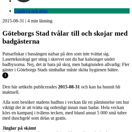
Uppleva och göra
2015-08-31
|
4
min läsning
Göteborgs Stad tvålar till och skojar med
badgästerna
Putsarfiskar i bassängen nafsar på den som inte tvättat sig.
Laserteknologi ger sting i skrevet om du har kalsonger under
badbyxorna. Nej, det är bara på skoj, men bakgrunden allvarlig: Fler
gäster i Göteborgs Stads simhallar måste sköta hygienen bättre.
Den här artikeln publicerades
2015-08-31
och kan ha hunnit bli
inaktuell.
Alla som besöker stadens badhus i veckan får en påminnelse om hur
viktigt det är att tvätta sig ordenligt innan man badar. Hela veckan
körs en kampanj i tvålens tecken, med bland annat 5 000 små tuber
med duschgelé som delas ut gratis.
Jinglar på skämt