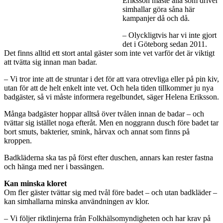
Eriksson måste alla som driver
simhallar göra såna här
kampanjer då och då.
– Olyckligtvis har vi inte gjort
det i Göteborg sedan 2011.
Det finns alltid ett stort antal gäster som inte vet varför det är viktigt
att tvätta sig innan man badar.
– Vi tror inte att de struntar i det för att vara otrevliga eller på pin kiv,
utan för att de helt enkelt inte vet. Och hela tiden tillkommer ju nya
badgäster, så vi måste informera regelbundet, säger Helena Eriksson.
Många badgäster hoppar alltså över tvålen innan de badar – och
tvättar sig istället noga efteråt. Men en noggrann dusch före badet tar
bort smuts, bakterier, smink, hårvax och annat som finns på
kroppen.
Badkläderna ska tas på först efter duschen, annars kan rester fastna
och hänga med ner i bassängen.
Kan minska kloret
Om fler gäster tvättar sig med tvål före badet – och utan badkläder –
kan simhallarna minska användningen av klor.
– Vi följer riktlinjerna från Folkhälsomyndigheten och har krav på