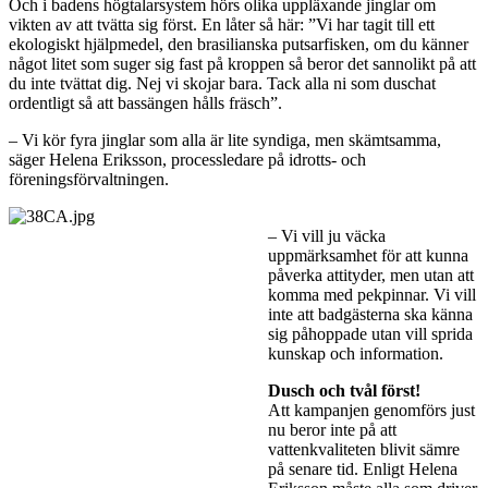
Och i badens högtalarsystem hörs olika uppläxande jinglar om
vikten av att tvätta sig först. En låter så här: ”Vi har tagit till ett
ekologiskt hjälpmedel, den brasilianska putsarfisken, om du känner
något litet som suger sig fast på kroppen så beror det sannolikt på att
du inte tvättat dig. Nej vi skojar bara. Tack alla ni som duschat
ordentligt så att bassängen hålls fräsch”.
– Vi kör fyra jinglar som alla är lite syndiga, men skämtsamma,
säger Helena Eriksson, processledare på idrotts- och
föreningsförvaltningen.
– Vi vill ju väcka
uppmärksamhet för att kunna
påverka attityder, men utan att
komma med pekpinnar. Vi vill
inte att badgästerna ska känna
sig påhoppade utan vill sprida
kunskap och information.
Dusch och tvål först!
Att kampanjen genomförs just
nu beror inte på att
vattenkvaliteten blivit sämre
på senare tid. Enligt Helena