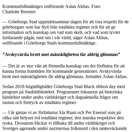
Kommunfullmäktiges ordförande Aslan Akbas. Foto:
Charlotte Brenner
— Göteborgs Stad uppmärksammar dagen för att visa respekt för de
göteborgare som har flytt från totalitära regimer och för att ge
information och kunskap om vad som skett, och vad som tyvärr
fortfarande pågår, runt om i vår värld, säger Aslan Akbas,
ordförande i Göteborgs Stads kommunfullmäktige.
”Avskyvärda brott mot mänskligheten får aldrig glömmas”
— Det är av stor vikt att förmedla kunskap om det förflutna för att
kunna forma framtiden för kommande generationer. Avskyvärda
brott mot mänskligheten får aldrig glömmas, fortsätter Aslan Akbas.
Sedan 2018 högtidlighåller Göteborgs Stad Black ribbon day med
program på Stadsbiblioteket. Programmet fokuserar på historiska
händelser under andra världskriget och dagsaktuella frågor om
rasism och förtryck av totalitära regimer.
— I år gästas vi av författarna Ala Riani och Per Enerud som på
olika sätt belyser två totalitära regimer, den iranska respektive den
ryska. Dessutom blickar vi tillbaka till andra världskriget och
Sveriges agerande under nazisternas folkmord i den tankeväckande