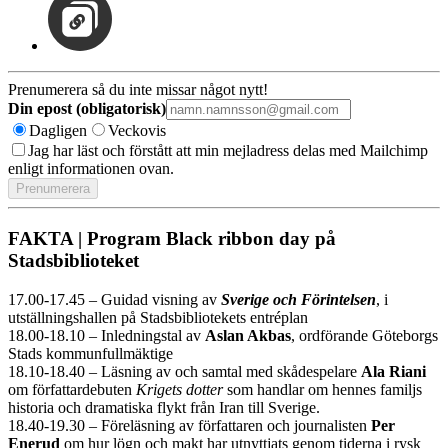
Prenumerera så du inte missar något nytt!
Din epost (obligatorisk)
Dagligen
Veckovis
Jag har läst och förstått att min mejladress delas med Mailchimp
enligt informationen ovan.
FAKTA | Program Black ribbon day på
Stadsbiblioteket
17.00-17.45 – Guidad visning av
Sverige och Förintelsen
, i
utställningshallen på Stadsbibliotekets entréplan
18.00-18.10 – Inledningstal av
Aslan Akbas
, ordförande Göteborgs
Stads kommunfullmäktige
18.10-18.40 – Läsning av och samtal med skådespelare
Ala Riani
om författardebuten
Krigets dotter
som handlar om hennes familjs
historia och dramatiska flykt från Iran till Sverige.
18.40-19.30 – Föreläsning av författaren och journalisten
Per
Enerud
om hur lögn och makt har utnyttjats genom tiderna i rysk