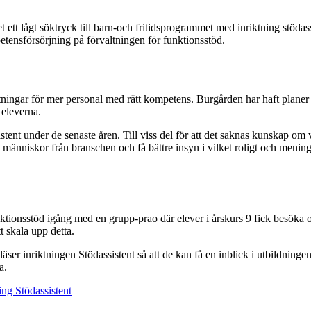
det ett lågt söktryck till barn-och fritidsprogrammet med inriktning stöd
etensförsörjning på förvaltningen för funktionsstöd.
ngar för mer personal med rätt kompetens. Burgården har haft planer på
 eleverna.
sistent under de senaste åren. Till viss del för att det saknas kunskap o
 människor från branschen och få bättre insyn i vilket roligt och menings
 funktionsstöd igång med en grupp-prao där elever i årskurs 9 fick besök
 skala upp detta.
er inriktningen Stödassistent så att de kan få en inblick i utbildninge
a.
ng Stödassistent