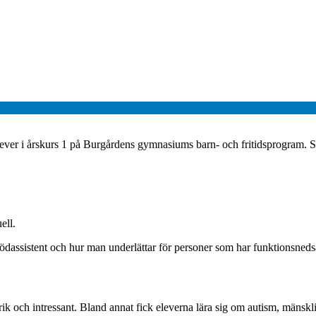
ver i årskurs 1 på Burgårdens gymnasiums barn- och fritidsprogram. Syf
ell.
ödassistent och hur man underlättar för personer som har funktionsnedsätt
rik och intressant. Bland annat fick eleverna lära sig om autism, mänskl