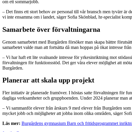
om ett sommarjobb.
– Det finns ett stort behov av personal till vår bransch men tyvärr är 
vi inte ensamma om i landet, säger Sofia Skönblad, hr-specialist komp
Samarbete över förvaltningarna
Genom samarbetet med Burgården försöker man skapa bättre förutsättni
samarbetet valde man att fortsätta då man hoppas på ökat intresse från
– Vi har haft ett lite svalnande intresse för yrkesinriktning mot stödas
förvaltningen för funktionsstöd. Det ger våra elever möjlighet att möta
Burgården.
Planerar att skala upp projekt
Fler initiativ är planerade framöver. I höstas satte förvaltningen för
dagliga verksamheter och gruppboenden. Under 2024 planerar man att
– Vi sammanför elever från årskurs 9 med elever från Burgården som läs
mycket jobb och möjligheter att jobba inom olika områden, säger Sofi
Läs mer:
Burgårdens gymnasium Barn och fritidsprogrammet inriktni