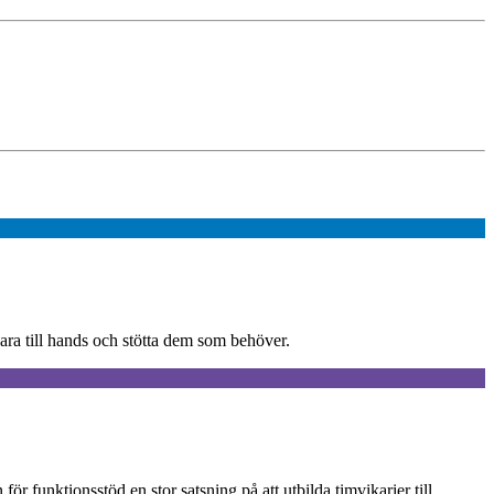
vara till hands och stötta dem som behöver.
ör funktionsstöd en stor satsning på att utbilda timvikarier till