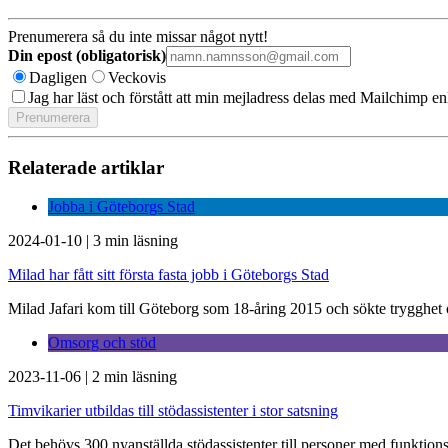
Prenumerera så du inte missar något nytt!
Din epost (obligatorisk)
Dagligen
Veckovis
Jag har läst och förstått att min mejladress delas med Mailchimp en
Relaterade artiklar
Jobba i Göteborgs Stad
2024-01-10
|
3 min läsning
Milad har fått sitt första fasta jobb i Göteborgs Stad
Milad Jafari kom till Göteborg som 18-åring 2015 och sökte trygghet och
Omsorg och stöd
2023-11-06
|
2 min läsning
Timvikarier utbildas till stödassistenter i stor satsning
Det behövs 300 nyanställda stödassistenter till personer med funktionsne