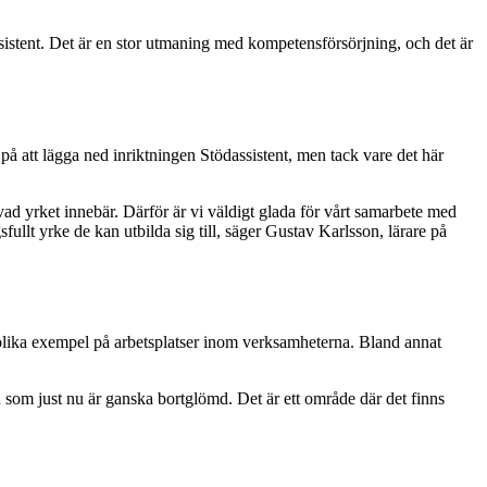
assistent. Det är en stor utmaning med kompetensförsörjning, och det är
 att lägga ned inriktningen Stödassistent, men tack vare det här
m vad yrket innebär. Därför är vi väldigt glada för vårt samarbete med
fullt yrke de kan utbilda sig till, säger Gustav Karlsson, lärare på
a olika exempel på arbetsplatser inom verksamheterna. Bland annat
n som just nu är ganska bortglömd. Det är ett område där det finns