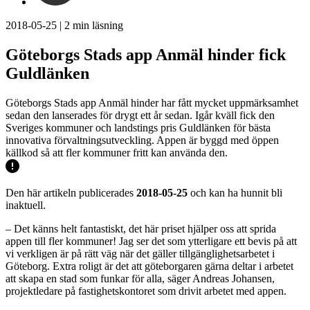
2018-05-25
|
2
min läsning
Göteborgs Stads app Anmäl hinder fick
Guldlänken
Göteborgs Stads app Anmäl hinder har fått mycket uppmärksamhet
sedan den lanserades för drygt ett år sedan. Igår kväll fick den
Sveriges kommuner och landstings pris Guldlänken för bästa
innovativa förvaltningsutveckling. Appen är byggd med öppen
källkod så att fler kommuner fritt kan använda den.
Den här artikeln publicerades
2018-05-25
och kan ha hunnit bli
inaktuell.
– Det känns helt fantastiskt, det här priset hjälper oss att sprida
appen till fler kommuner! Jag ser det som ytterligare ett bevis på att
vi verkligen är på rätt väg när det gäller tillgänglighetsarbetet i
Göteborg. Extra roligt är det att göteborgaren gärna deltar i arbetet
att skapa en stad som funkar för alla, säger Andreas Johansen,
projektledare på fastighetskontoret som drivit arbetet med appen.