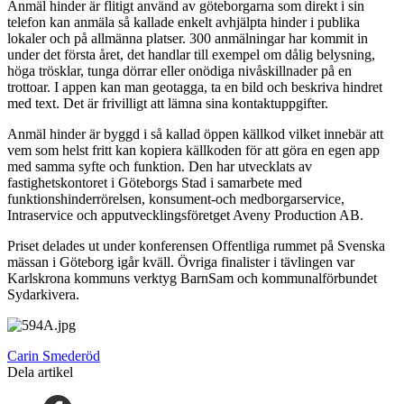
Anmäl hinder är flitigt använd av göteborgarna som direkt i sin
telefon kan anmäla så kallade enkelt avhjälpta hinder i publika
lokaler och på allmänna platser. 300 anmälningar har kommit in
under det första året, det handlar till exempel om dålig belysning,
höga trösklar, tunga dörrar eller onödiga nivåskillnader på en
trottoar. I appen kan man geotagga, ta en bild och beskriva hindret
med text. Det är frivilligt att lämna sina kontaktuppgifter.
Anmäl hinder är byggd i så kallad öppen källkod vilket innebär att
vem som helst fritt kan kopiera källkoden för att göra en egen app
med samma syfte och funktion. Den har utvecklats av
fastighetskontoret i Göteborgs Stad i samarbete med
funktionshinderrörelsen, konsument-och medborgarservice,
Intraservice och apputvecklingsföretget Aveny Production AB.
Priset delades ut under konferensen Offentliga rummet på Svenska
mässan i Göteborg igår kväll. Övriga finalister i tävlingen var
Karlskrona kommuns verktyg BarnSam och kommunalförbundet
Sydarkivera.
Carin Smederöd
Dela artikel