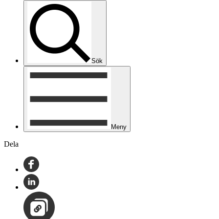
Sök
Meny
Dela