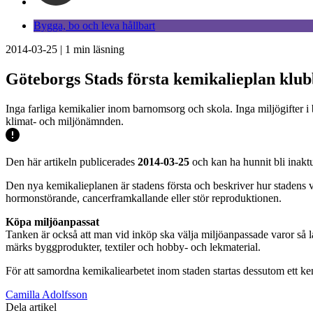
Bygga, bo och leva hållbart
2014-03-25
|
1
min läsning
Göteborgs Stads första kemikalieplan klu
Inga farliga kemikalier inom barnomsorg och skola. Inga miljögifter i
klimat- och miljönämnden.
Den här artikeln publicerades
2014-03-25
och kan ha hunnit bli inaktu
Den nya kemikalieplanen är stadens första och beskriver hur stadens 
hormonstörande, cancerframkallande eller stör reproduktionen.
Köpa miljöanpassat
Tanken är också att man vid inköp ska välja miljöanpassade varor så lå
märks byggprodukter, textiler och hobby- och lekmaterial.
För att samordna kemikaliearbetet inom staden startas dessutom ett ke
Camilla Adolfsson
Dela artikel