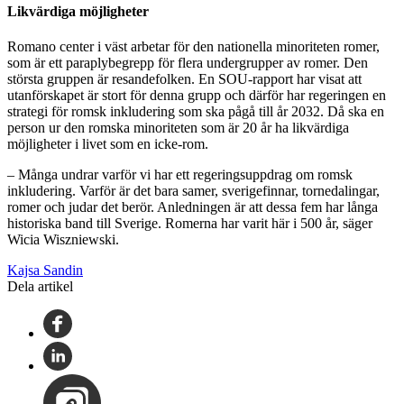
Likvärdiga möjligheter
Romano center i väst arbetar för den nationella minoriteten romer,
som är ett paraplybegrepp för flera undergrupper av romer. Den
största gruppen är resandefolken. En SOU-rapport har visat att
utanförskapet är stort för denna grupp och därför har regeringen en
strategi för romsk inkludering som ska pågå till år 2032. Då ska en
person ur den romska minoriteten som är 20 år ha likvärdiga
möjligheter i livet som en icke-rom.
– Många undrar varför vi har ett regeringsuppdrag om romsk
inkludering. Varför är det bara samer, sverigefinnar, tornedalingar,
romer och judar det berör. Anledningen är att dessa fem har långa
historiska band till Sverige. Romerna har varit här i 500 år, säger
Wicia Wiszniewski.
Kajsa Sandin
Dela artikel