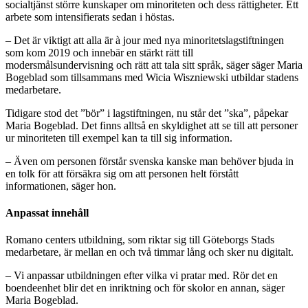
socialtjänst större kunskaper om minoriteten och dess rättigheter. Ett
arbete som intensifierats sedan i höstas.
– Det är viktigt att alla är à jour med nya minoritetslagstiftningen
som kom 2019 och innebär en stärkt rätt till
modersmålsundervisning och rätt att tala sitt språk, säger säger Maria
Bogeblad som tillsammans med Wicia Wiszniewski utbildar stadens
medarbetare.
Tidigare stod det ”bör” i lagstiftningen, nu står det ”ska”, påpekar
Maria Bogeblad. Det finns alltså en skyldighet att se till att personer
ur minoriteten till exempel kan ta till sig information.
– Även om personen förstår svenska kanske man behöver bjuda in
en tolk för att försäkra sig om att personen helt förstått
informationen, säger hon.
Anpassat innehåll
Romano centers utbildning, som riktar sig till Göteborgs Stads
medarbetare, är mellan en och två timmar lång och sker nu digitalt.
– Vi anpassar utbildningen efter vilka vi pratar med. Rör det en
boendeenhet blir det en inriktning och för skolor en annan, säger
Maria Bogeblad.