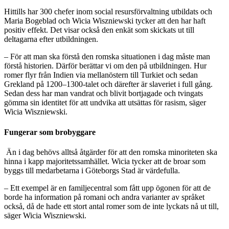
Hittills har 300 chefer inom social resursförvaltning utbildats och
Maria Bogeblad och Wicia Wiszniewski tycker att den har haft
positiv effekt. Det visar också den enkät som skickats ut till
deltagarna efter utbildningen.
– För att man ska förstå den romska situationen i dag måste man
förstå historien. Därför berättar vi om den på utbildningen. Hur
romer flyr från Indien via mellanöstern till Turkiet och sedan
Grekland på 1200–1300-talet och därefter är slaveriet i full gång.
Sedan dess har man vandrat och blivit bortjagade och tvingats
gömma sin identitet för att undvika att utsättas för rasism, säger
Wicia Wiszniewski.
Fungerar som brobyggare
Än i dag behövs alltså åtgärder för att den romska minoriteten ska
hinna i kapp majoritetssamhället. Wicia tycker att de broar som
byggs till medarbetarna i Göteborgs Stad är värdefulla.
– Ett exempel är en familjecentral som fått upp ögonen för att de
borde ha information på romani och andra varianter av språket
också, då de hade ett stort antal romer som de inte lyckats nå ut till,
säger Wicia Wiszniewski.