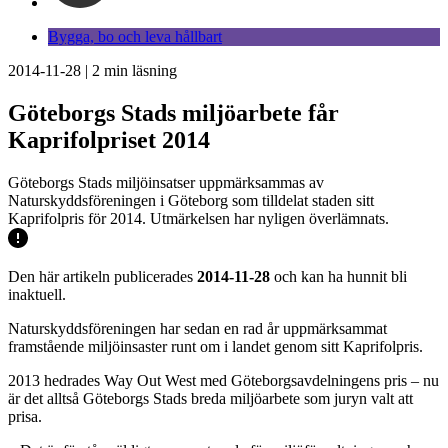
Bygga, bo och leva hållbart
2014-11-28
|
2
min läsning
Göteborgs Stads miljöarbete får
Kaprifolpriset 2014
Göteborgs Stads miljöinsatser uppmärksammas av
Naturskyddsföreningen i Göteborg som tilldelat staden sitt
Kaprifolpris för 2014. Utmärkelsen har nyligen överlämnats.
Den här artikeln publicerades
2014-11-28
och kan ha hunnit bli
inaktuell.
Naturskyddsföreningen har sedan en rad år uppmärksammat
framstående miljöinsaster runt om i landet genom sitt Kaprifolpris.
2013 hedrades Way Out West med Göteborgsavdelningens pris – nu
är det alltså Göteborgs Stads breda miljöarbete som juryn valt att
prisa.