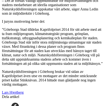
– Det är förstås väldigt uppmuntrande för miljöförvaltningen och
stadens medarbetare att ideella organisationer som
Naturskyddsföreningen uppskattar vårt arbete, säger Anna Ledin
som är miljödirektör i Göteborg.
I juryns motivering heter det:
”Göteborgs Stad tilldelas Kaprifolpriset 2014 för sitt arbete med att
ta fram miljöprogram, klimatstrategiskt program, grönplan,
trafikstrategi, utbyggnadsplanering och kemikalieplan för staden.
Göteborgs Stad står inför stora miljömässiga utmaningar när staden
växer. Med förankring i dessa planer och program finns
förutsättningar för att staden kan utvecklas med hänsyn taget till
klimat, natur och miljö. Naturskyddsföreningen i Göteborg vill på
detta sätt uppmärksamma stadens arbete och kommer även i
fortsättningen att på olika sätt uppmuntra staden att ta miljöhänsyn.”
Naturskyddsföreningen i Göteborg brukar vid sidan av
Kaprifolpriset även utse en mottagare av det mindre smickrande
priset kallat Stinknävan. 2014 hittade man glädjande nog ingen
värdig mottagare.
Lars Hjertberg
Dela artikel