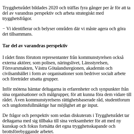
Trygghetsrådet bildades 2020 och träffas fyra gånger per år för att ta
del av varandras perspektiv och arbeta strategiskt med
trygghetsfrågor.
− Vi identifierar och belyser områden där vi måste agera och göra
det tillsammans.
Tar del av varandras perspektiv
I rådet finns förutom representanter från kommunstyrelsen också
externa aktörer, som polisen, näringslivet, Länsstyrelsen,
Försvarsmakten, Västra Götalandsregionen, akademin och
civilsamhället i form av organisationer som bedriver socialt arbete
och företräder utsatta grupper.
Inför mötena hämtar deltagarna in erfarenheter och synpunkter från
sina organisationer och målgrupper, för att kunna föra dem vidare till
rådet. Även kommunstyrelsens rättighetsbaserade råd, studentforum
och ungdomsfullmäktige har möjlighet att ge input.
De frågor och perspektiv som sedan diskuterats i Trygghetsrådet tar
deltagarna med sig tillbaka till sina verksamheter för att med ny
kunskap och fokus fortsätta det egna trygghetsskapande och
brottsförebyggande arbetet.