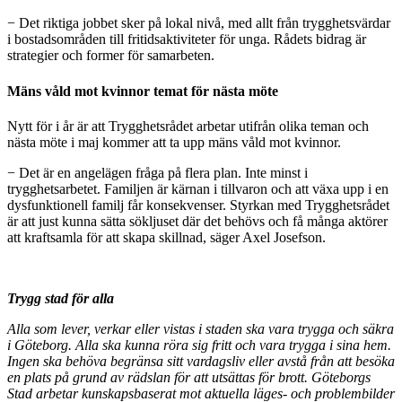
− Det riktiga jobbet sker på lokal nivå, med allt från trygghetsvärdar
i bostadsområden till fritidsaktiviteter för unga. Rådets bidrag är
strategier och former för samarbeten.
Mäns våld mot kvinnor temat för nästa möte
Nytt för i år är att Trygghetsrådet arbetar utifrån olika teman och
nästa möte i maj kommer att ta upp mäns våld mot kvinnor.
− Det är en angelägen fråga på flera plan. Inte minst i
trygghetsarbetet. Familjen är kärnan i tillvaron och att växa upp i en
dysfunktionell familj får konsekvenser. Styrkan med Trygghetsrådet
är att just kunna sätta sökljuset där det behövs och få många aktörer
att kraftsamla för att skapa skillnad, säger Axel Josefson.
Trygg stad för alla
Alla som lever, verkar eller vistas i staden ska vara trygga och säkra
i Göteborg. Alla ska kunna röra sig fritt och vara trygga i sina hem.
Ingen ska behöva begränsa sitt vardagsliv eller avstå från att besöka
en plats på grund av rädslan för att utsättas för brott. Göteborgs
Stad arbetar kunskapsbaserat mot aktuella läges- och problembilder