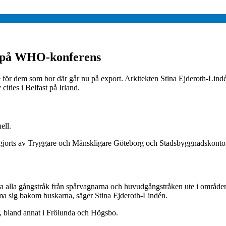
m på WHO-konferens
e för dem som bor där går nu på export. Arkitekten Stina Ejderoth-Li
ities i Belfast på Irland.
ell.
gjorts av Tryggare och Mänskligare Göteborg och Stadsbyggnadskontore
ra alla gångstråk från spårvagnarna och huvudgångstråken ute i område
ma sig bakom buskarna, säger Stina Ejderoth-Lindén.
r, bland annat i Frölunda och Högsbo.