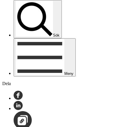
Sök
Meny
Dela