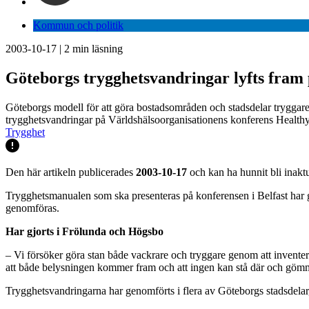
Kommun och politik
2003-10-17
|
2
min läsning
Göteborgs trygghetsvandringar lyfts fra
Göteborgs modell för att göra bostadsområden och stadsdelar tryggar
trygghetsvandringar på Världshälsoorganisationens konferens Healthy c
Trygghet
Den här artikeln publicerades
2003-10-17
och kan ha hunnit bli inaktu
Trygghetsmanualen som ska presenteras på konferensen i Belfast har 
genomföras.
Har gjorts i Frölunda och Högsbo
– Vi försöker göra stan både vackrare och tryggare genom att invente
att både belysningen kommer fram och att ingen kan stå där och göm
Trygghetsvandringarna har genomförts i flera av Göteborgs stadsdela