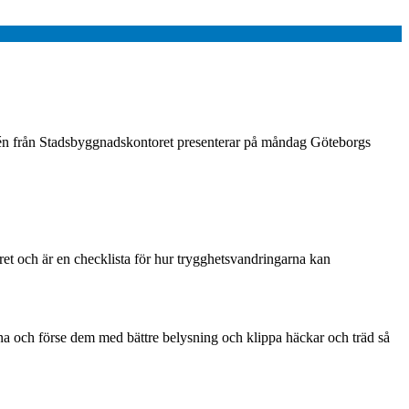
ndén från Stadsbyggnadskontoret presenterar på måndag Göteborgs
t och är en checklista för hur trygghetsvandringarna kan
na och förse dem med bättre belysning och klippa häckar och träd så