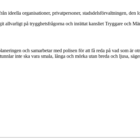
från ideella organisationer, privatpersoner, stadsdelsförvaltningen, den
git allvarligt på trygghetsfrågorna och inrättat kansliet Tryggare och M
tadsplaneringen och samarbetar med polisen för att få reda på vad som är 
ngtunnlar inte ska vara smala, långa och mörka utan breda och ljusa, säg