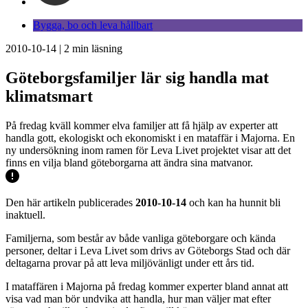
Bygga, bo och leva hållbart
2010-10-14
|
2
min läsning
Göteborgsfamiljer lär sig handla mat
klimatsmart
På fredag kväll kommer elva familjer att få hjälp av experter att
handla gott, ekologiskt och ekonomiskt i en mataffär i Majorna. En
ny undersökning inom ramen för Leva Livet projektet visar att det
finns en vilja bland göteborgarna att ändra sina matvanor.
Den här artikeln publicerades
2010-10-14
och kan ha hunnit bli
inaktuell.
Familjerna, som består av både vanliga göteborgare och kända
personer, deltar i Leva Livet som drivs av Göteborgs Stad och där
deltagarna provar på att leva miljövänligt under ett års tid.
I mataffären i Majorna på fredag kommer experter bland annat att
visa vad man bör undvika att handla, hur man väljer mat efter