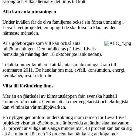
säsong och vilka alternativ det finns till kött.
Alla kan anta utmaningen
Under kvällen får de elva familjerna också sin första utmaning i
Leva Livet projektet, en uppgift de ska försöka klara av den
närmaste månaden.
Alla göteborgare som vill kan också anta
miljöutmaningen. Den publiceras på Leva Livets
hemsida på måndag den 18 oktober (se länk nedan).
Totalt kommer familjerna att få anta sju utmaningar fram till
sommaren 2011. De handlar om mat, avfall, konsumtion, energi,
kemikalier, resor och fritid.
Vilja till förändring finns
Mer än en fjärdedel av klimatutsläppen från svenska hushåll
kommer från maten. Genom att äta mer vegetariskt och ekologiskt
kan vi minska vår miljöpåverkan.
En nyligen genomförd undersökning inom ramen för Leva Livet-
projektet visar att göteborgarna är beredda att ändra sina matvanor.
31 procent är villiga att slänga mindre mat, 43 procent kan tänka sig
att äta mindre kött och 73 procent kan tänka sig att köpa mer