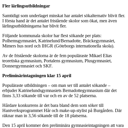
Fler lärlingsutbildningar
Samtidigt som underlaget minskat har antalet sökalternativ blivit fler.
I första hand är det antalet fristående skolor som ökat, men även
lärlingsutbildningarna har blivit fler.
Följande kommunala skolor har flest sökande per plats:
Polhemsgymnasiet, Katrinelund/Bernadotte, Bräckegymnasiet,
Mimers hus nord och IHGR (Göteborgs internationella skola).
Av de fristående skolorna är de fem populäraste Mikael Elias
teoretiska gymnasium, Portalens gymnasium, Plusgymnasiet,
Donnergymnasiet och SKF.
Preliminärintagningen klar 15 april
Populäraste utbildningen – om man ser till antalet sökande –
erbjuder Katrinelundsgymnasiets Bernadottegymnasium där det
finns 3,33 sökande till var och en av de 52 platserna.
Hårdare konkurrens är det bara bland dem som söker till
Hantverksprogrammet Hår och make-up-stylist på Burgården. Där
räknar man in 3,56 sökande till de 18 platserna.
Den 15 april kommer den preliminära gymnasieintagningen att vara