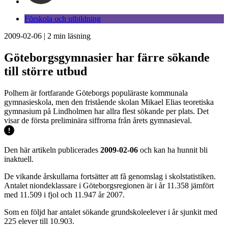
Förskola och utbildning
2009-02-06
|
2
min läsning
Göteborgsgymnasier har färre sökande
till större utbud
Polhem är fortfarande Göteborgs populäraste kommunala
gymnasieskola, men den fristående skolan Mikael Elias teoretiska
gymnasium på Lindholmen har allra flest sökande per plats. Det
visar de första preliminära siffrorna från årets gymnasieval.
Den här artikeln publicerades
2009-02-06
och kan ha hunnit bli
inaktuell.
De vikande årskullarna fortsätter att få genomslag i skolstatistiken.
Antalet niondeklassare i Göteborgsregionen är i år 11.358 jämfört
med 11.509 i fjol och 11.947 år 2007.
Som en följd har antalet sökande grundskoleelever i år sjunkit med
225 elever till 10.903.