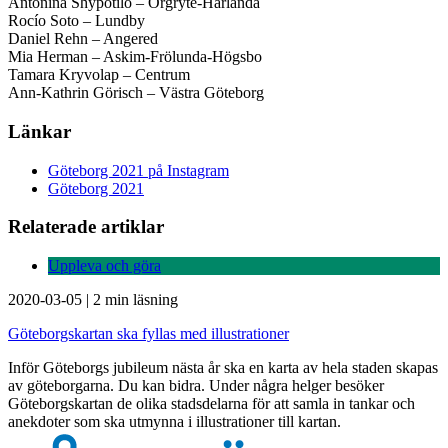
Antonina Shypotilo – Örgryte-Härlanda
Rocío Soto – Lundby
Daniel Rehn – Angered
Mia Herman – Askim-Frölunda-Högsbo
Tamara Kryvolap – Centrum
Ann-Kathrin Görisch – Västra Göteborg
Länkar
Göteborg 2021 på Instagram
Göteborg 2021
Relaterade artiklar
Uppleva och göra
2020-03-05
|
2 min läsning
Göteborgskartan ska fyllas med illustrationer
Inför Göteborgs jubileum nästa år ska en karta av hela staden skapas
av göteborgarna. Du kan bidra. Under några helger besöker
Göteborgskartan de olika stadsdelarna för att samla in tankar och
anekdoter som ska utmynna i illustrationer till kartan.